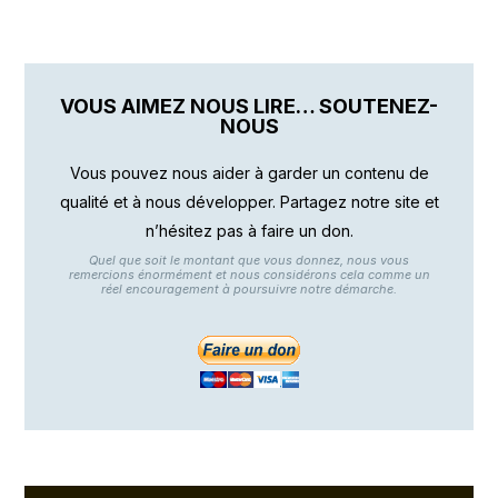
VOUS AIMEZ NOUS LIRE… SOUTENEZ-
NOUS
Vous pouvez nous aider à garder un contenu de
qualité et à nous développer. Partagez notre site et
n’hésitez pas à faire un don.
Quel que soit le montant que vous donnez, nous vous
remercions énormément et nous considérons cela comme un
réel encouragement à poursuivre notre démarche.