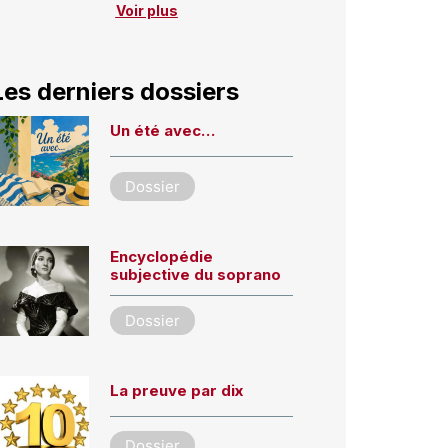
Voir plus
Les derniers dossiers
Un été avec…
Dossier
Encyclopédie
subjective du soprano
Dossier
La preuve par dix
Dossier