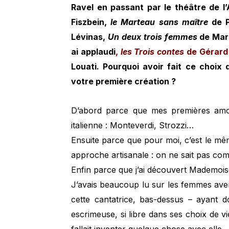
Ravel en passant par le théâtre de l
Fiszbein,
le Marteau sans maître
de P
Lévinas,
Un deux trois femmes
de Mari
ai applaudi
,
les Trois contes
de Gérard
Louati. Pourquoi avoir fait ce choix 
votre première création ?
D’abord parce que mes premières amou
italienne : Monteverdi, Strozzi…
Ensuite parce que pour moi, c’est le mê
approche artisanale : on ne sait pas comm
Enfin parce que j’ai découvert Mademoisel
J’avais beaucoup lu sur les femmes aventu
cette cantatrice, bas-dessus – ayant 
escrimeuse, si libre dans ses choix de vi