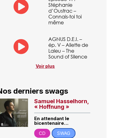
Stéphanie
d’Oustrac –
Connais-toi toi
même
AGNUS D.E.I. –
ép. V – Aliette de
Laleu – The
Sound of Silence
Voir plus
Nos derniers swags
Samuel Hasselhorn,
« Hoffnung »
En attendant le
bicentenaire…
CD
SWAG