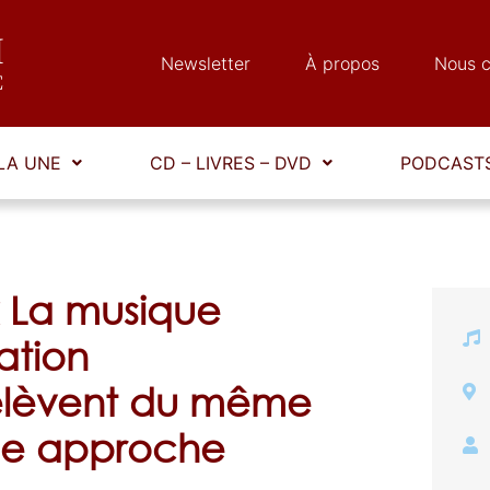
Newsletter
À propos
Nous c
LA UNE
CD – LIVRES – DVD
PODCASTS
« La musique
ation
elèvent du même
me approche