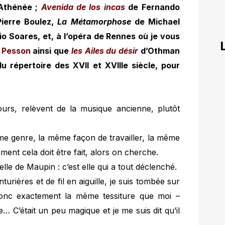
’Athénée ;
Avenida de los incas
de Fernando
ierre Boulez,
La Métamorphose
de Michael
o Soares, et, à l’opéra de Rennes où je vous
 Pesson
ainsi que
les Ailes du désir
d’Othman
du répertoire des XVII et XVIIIe siècle, pour
rs, relèvent de la musique ancienne, plutôt
me genre, la même façon de travailler, la même
ent cela doit être fait, alors on cherche.
le de Maupin : c’est elle qui a tout déclenché.
rières et de fil en aiguille, je suis tombée sur
donc exactement la même tessiture que moi –
e… C’était un peu magique et je me suis dit qu’il