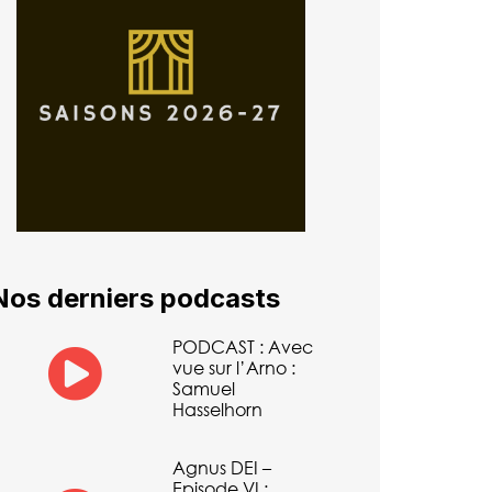
Nos derniers podcasts
PODCAST : Avec
vue sur l’Arno :
Samuel
Hasselhorn
Agnus DEI –
Episode VI :