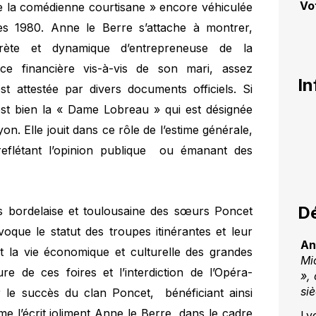
Vo
de la comédienne courtisane » encore véhiculée
ées 1980. Anne le Berre s’attache à montrer,
ncrète et dynamique d’entrepreneuse de la
e financière vis-à-vis de son mari, assez
In
st attestée par divers documents officiels. Si
est bien la « Dame Lobreau » qui est désignée
n. Elle jouit dans ce rôle de l’estime générale,
eflétant l’opinion publique ou émanant des
Dé
uis bordelaise et toulousaine des sœurs Poncet
évoque le statut des troupes itinérantes et leur
An
t la vie économique et culturelle des grandes
Mi
ure de ces foires et l’interdiction de l’Opéra-
», 
siè
r le succès du clan Poncet, bénéficiant ainsi
e l’écrit joliment Anne le Berre, dans le cadre
Ly