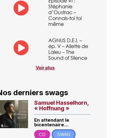
Episode VI :
Stéphanie
d’Oustrac –
Connais-toi toi
même
AGNUS D.E.I. –
ép. V – Aliette de
Laleu – The
Sound of Silence
Voir plus
Nos derniers swags
Samuel Hasselhorn,
« Hoffnung »
En attendant le
bicentenaire…
CD
SWAG