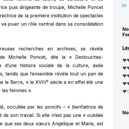
rice puis dirigeante de troupe, Michelle Poncet
ectrice de la première institution de spectacles
 va jouer un rôle central dans sa consolidation
No
Fo
Lé
reuses recherches en archives, se révèle
e de Michelle Poncet, dite la « Destouches-
❤️❤
 d’une histoire sociale de la culture, axée
❤️❤
s, tandis que l’ensemble révèle tout un pan de
❤️❤
e
e le Berre, « le XVIII
siècle a en effet été une
❤️❤
ur les femmes ».
❤️
lité, occultée par les poncifs – « bienfaitrice de
No
 de son travail. Si elle n’est pas une « oubliée
ême que ses deux sœurs Angélique et Marie, est