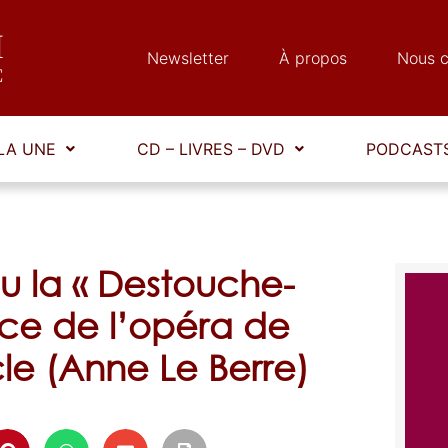
Newsletter
À propos
Nous c
LA UNE
CD – LIVRES – DVD
PODCASTS
u la « Destouche-
ice de l’opéra de
cle (Anne Le Berre)