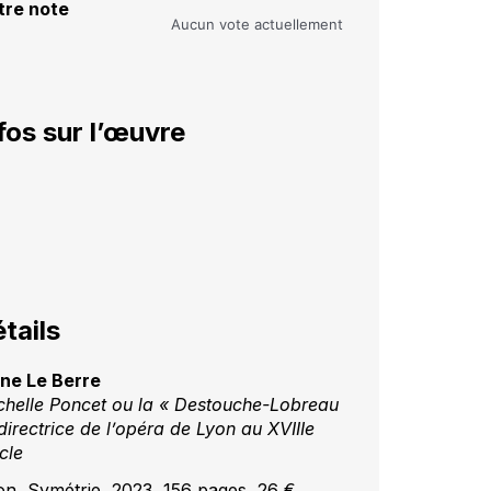
tre note
Aucun vote actuellement
fos sur l’œuvre
tails
ne Le Berre
chelle Poncet ou la « Destouche-Lobreau
directrice de l’opéra de Lyon au XVIIIe
cle
on, Symétrie, 2023, 156 pages, 26 €