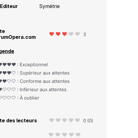
Editeur
Symétrie
te
3
rumOpera.com
gende
️❤️❤️❤️ : Exceptionnel
️❤️❤️🤍 : Supérieur aux attentes
️❤️🤍🤍 : Conforme aux attentes
️🤍🤍🤍 : Inférieur aux attentes
🤍🤍🤍 : À oublier
te des lecteurs
0
(
0
)