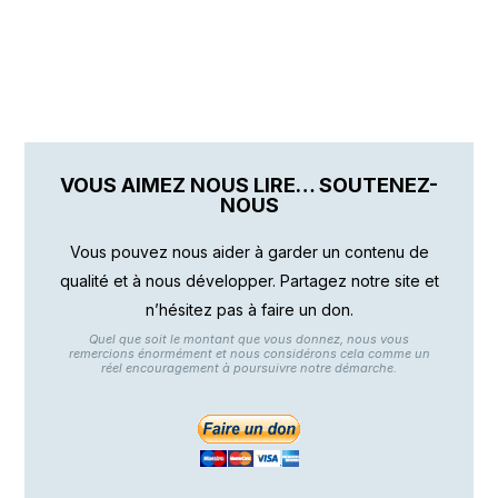
VOUS AIMEZ NOUS LIRE… SOUTENEZ-
NOUS
Vous pouvez nous aider à garder un contenu de
qualité et à nous développer. Partagez notre site et
n’hésitez pas à faire un don.
Quel que soit le montant que vous donnez, nous vous
remercions énormément et nous considérons cela comme un
réel encouragement à poursuivre notre démarche.