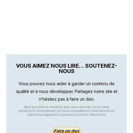
VOUS AIMEZ NOUS LIRE… SOUTENEZ-
NOUS
Vous pouvez nous aider à garder un contenu de
qualité et à nous développer. Partagez notre site et
n’hésitez pas à faire un don.
Quel que soit le montant que vous donnez, nous vous
remercions énormément et nous considérons cela comme un
réel encouragement à poursuivre notre démarche.