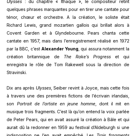
Ulysses
: du chapitre « Ithaque », le compositeur retint
quelques phrases marquantes pour en tirer une cantate pour
ténor, chœur et orchestre. A la création, le soliste était
Richard Lewis, grand mozartien gallois qui brillait alors à
Covent Garden et à Glyndebourne. Pears chanta cette
cantate en 1957, mais dans l’enregistrement réalisé en 1972
par la BBC, c’est
Alexander Young
, qui assura notamment la
création britannique de
The Rake’s Progress
et qui
enregistra le rôle de Tom Rakewell sous la direction de
Stravinski.
Dix ans après
Ulysses
, Seiber revint à Joyce, mais cette fois
à travers une des premières fictions de l’écrivain irlandais,
son
Portrait de l’artiste en jeune homme
, dont il mit en
musique trois fragments. C’est là qu’on entend la voix parlée
de Peter Pears, qui en avait assuré la création à Bâle et qui
aurait dû la redonner en 1959 au festival d’Aldeburgh si une
indisposition ne l’en avait empêché. Les
Trois fragments