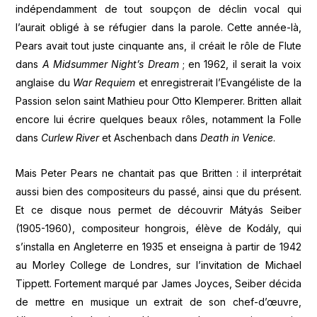
indépendamment de tout soupçon de déclin vocal qui
l’aurait obligé à se réfugier dans la parole. Cette année-là,
Pears avait tout juste cinquante ans, il créait le rôle de Flute
dans
A Midsummer Night’s Dream
; en 1962, il serait la voix
anglaise du
War Requiem
et enregistrerait l’Evangéliste de la
Passion selon saint Mathieu pour Otto Klemperer. Britten allait
encore lui écrire quelques beaux rôles, notamment la Folle
dans
Curlew River
et Aschenbach dans
Death in Venice
.
Mais Peter Pears ne chantait pas que Britten : il interprétait
aussi bien des compositeurs du passé, ainsi que du présent.
Et ce disque nous permet de découvrir Mátyás Seiber
(1905-1960), compositeur hongrois, élève de Kodály, qui
s’installa en Angleterre en 1935 et enseigna à partir de 1942
au Morley College de Londres, sur l’invitation de Michael
Tippett. Fortement marqué par James Joyces, Seiber décida
de mettre en musique un extrait de son chef-d’œuvre,