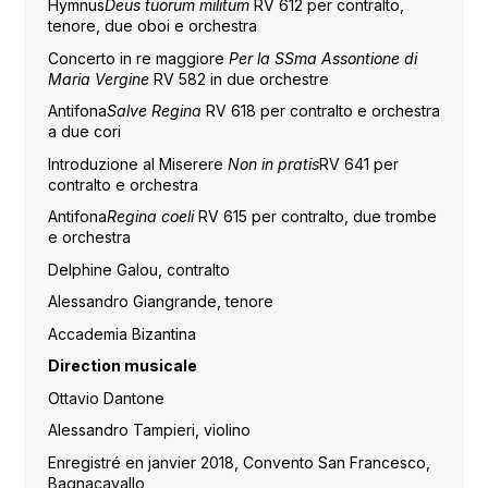
Hymnus
Deus tuorum militum
RV 612 per contralto,
tenore, due oboi e orchestra
Concerto in re maggiore
Per la SSma Assontione di
Maria Vergine
RV 582 in due orchestre
Antifona
Salve Regina
RV 618 per contralto e orchestra
a due cori
Introduzione al Miserere
Non in pratis
RV 641 per
contralto e orchestra
Antifona
Regina coeli
RV 615 per contralto, due trombe
e orchestra
Delphine Galou, contralto
Alessandro Giangrande, tenore
Accademia Bizantina
Direction musicale
Ottavio Dantone
Alessandro Tampieri, violino
Enregistré en janvier 2018, Convento San Francesco,
Bagnacavallo