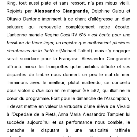
King, tout aussi plate et sans ressort, n’a pas mieux vieilli.
Rejoints par
Alessandro Giangrande
, Delphine Galou et
Ottavio Dantone impriment à ce chant d’allégresse un élan
salutaire qui renouvelle complètement notre écoute.
L’antienne mariale
Regina Coeli
RV 615 «
est écrite pour une
tessiture de ténor léger, un registre que maîtrisaient plusieurs
chanteuses de la Pietà
» (Michael Talbot), mais s’y engager
serait suicidaire pour la Française. Alessandro Giangrande
affronte mieux les trompettes qu’un ambitus difficile et ses
disparités de timbre nous donnent un peu le mal de mer.
Terminons avec le meilleur, plutôt inattendu, ce concerto
pour violon
a due cori
en ré majeur (RV 582) qui illumine le
cœur du programme. Ecrit pour le dimanche de l’Assomption,
il devait mettre en valeur la virtuosité d’une élève de Vivaldi
à l’Ospedale de la Pietà, Anna Maria. Alessandro Tampieri lui
succède aujourd’hui et sa performance nous comble, le
panache le disputant à une musicalité raffinée