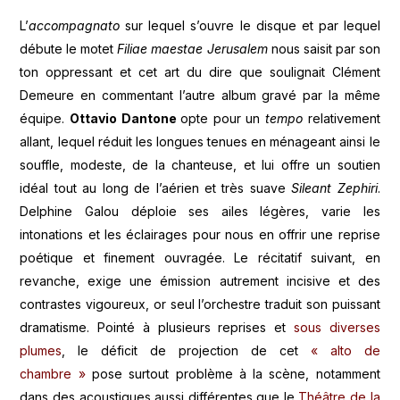
L’
accompagnato
sur lequel s’ouvre le disque et par lequel
débute le motet
Filiae maestae Jerusalem
nous saisit par son
ton oppressant et cet art du dire que soulignait Clément
Demeure en commentant l’autre album gravé par la même
équipe.
Ottavio Dantone
opte pour un
tempo
relativement
allant, lequel réduit les longues tenues en ménageant ainsi le
souffle, modeste, de la chanteuse, et lui offre un soutien
idéal tout au long de l’aérien et très suave
Sileant Zephiri
.
Delphine Galou déploie ses ailes légères, varie les
intonations et les éclairages pour nous en offrir une reprise
poétique et finement ouvragée. Le récitatif suivant, en
revanche, exige une émission autrement incisive et des
contrastes vigoureux, or seul l’orchestre traduit son puissant
dramatisme. Pointé à plusieurs reprises et
sous diverses
plumes
, le déficit de projection de cet
« alto de
chambre »
pose surtout problème à la scène, notamment
dans des acoustiques aussi différentes que le
Théâtre de la