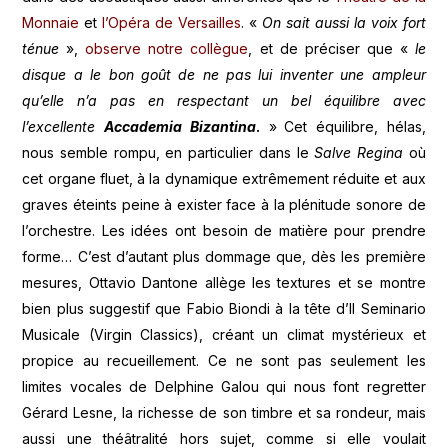
Monnaie
et
l’Opéra de Versailles
. «
On sait aussi la voix fort
ténue
»,
observe notre collègue
, et de préciser que «
le
disque a le bon goût de ne pas lui inventer une ampleur
qu’elle n’a pas en respectant un bel équilibre avec
l’excellente
Accademia Bizantina
.
»
Cet équilibre, hélas,
nous semble rompu, en particulier dans le
Salve Regina
où
cet organe fluet, à la dynamique extrêmement réduite et aux
graves éteints peine à exister face à la plénitude sonore de
l’orchestre. Les idées ont besoin de matière pour prendre
forme… C’est d’autant plus dommage que, dès les première
mesures, Ottavio Dantone allège les textures et se montre
bien plus suggestif que Fabio Biondi à la tête d’Il Seminario
Musicale (Virgin Classics), créant un climat mystérieux et
propice au recueillement. Ce ne sont pas seulement les
limites vocales de Delphine Galou qui nous font regretter
Gérard Lesne, la richesse de son timbre et sa rondeur, mais
aussi une théâtralité hors sujet, comme si elle voulait