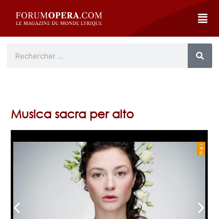
Musica sacra per alto
arrow_back_ios
arrow_forward_ios