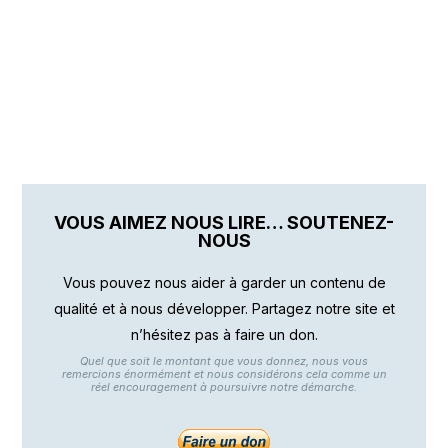
VOUS AIMEZ NOUS LIRE… SOUTENEZ-
NOUS
Vous pouvez nous aider à garder un contenu de
qualité et à nous développer. Partagez notre site et
n’hésitez pas à faire un don.
Quel que soit le montant que vous donnez, nous vous
remercions énormément et nous considérons cela comme un
réel encouragement à poursuivre notre démarche.