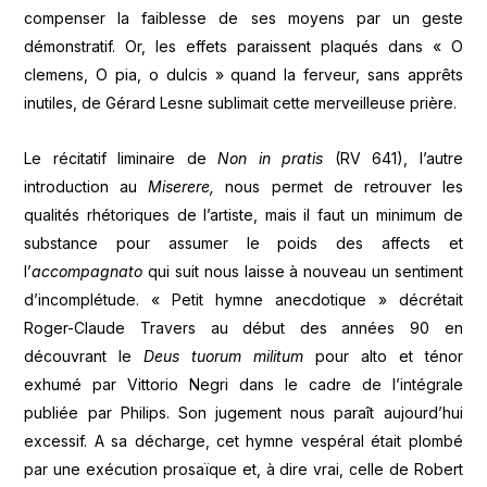
compenser la faiblesse de ses moyens par un geste
démonstratif. Or, les effets paraissent plaqués dans « O
clemens, O pia, o dulcis » quand la ferveur, sans apprêts
inutiles, de Gérard Lesne sublimait cette merveilleuse prière.
Le récitatif liminaire de
Non in pratis
(RV 641), l’autre
introduction au
Miserere,
nous permet de retrouver les
qualités rhétoriques de l’artiste, mais il faut un minimum de
substance pour assumer le poids des affects et
l’
accompagnato
qui suit nous laisse à nouveau un sentiment
d’incomplétude. « Petit hymne anecdotique » décrétait
Roger-Claude Travers au début des années 90 en
découvrant le
Deus tuorum militum
pour alto et ténor
exhumé par Vittorio Negri dans le cadre de l’intégrale
publiée par Philips. Son jugement nous paraît aujourd’hui
excessif. A sa décharge, cet hymne vespéral était plombé
par une exécution prosaïque et, à dire vrai, celle de Robert