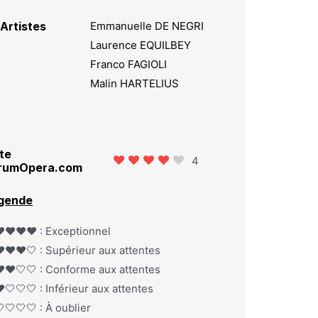
Artistes
Emmanuelle DE NEGRI
Laurence EQUILBEY
Franco FAGIOLI
Malin HARTELIUS
te
4
rumOpera.com
gende
️❤️❤️❤️ : Exceptionnel
️❤️❤️🤍 : Supérieur aux attentes
️❤️🤍🤍 : Conforme aux attentes
️🤍🤍🤍 : Inférieur aux attentes
🤍🤍🤍 : À oublier