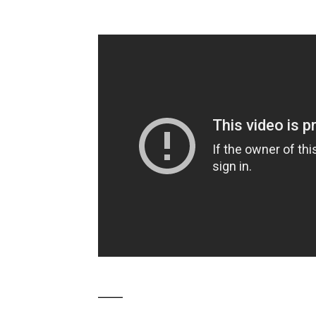
_____