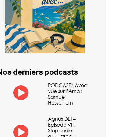
Nos derniers podcasts
PODCAST : Avec
vue sur l’Arno :
Samuel
Hasselhorn
Agnus DEI –
Episode VI :
Stéphanie
d’Oustrac –