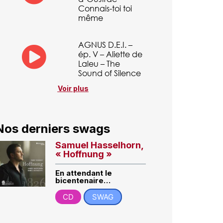
Connais-toi toi
même
AGNUS D.E.I. –
ép. V – Aliette de
Laleu – The
Sound of Silence
Voir plus
Nos derniers swags
Samuel Hasselhorn,
« Hoffnung »
En attendant le
bicentenaire…
CD
SWAG