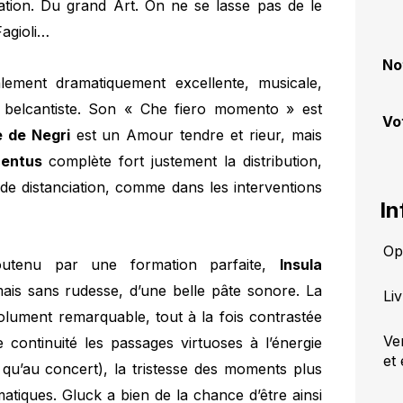
uation. Du grand Art. On ne se lasse pas de le
Fagioli…
No
ement dramatiquement excellente, musicale,
 belcantiste. Son « Che fiero momento » est
Vo
 de Negri
est un Amour tendre et rieur, mais
centus
complète fort justement la distribution,
de distanciation, comme dans les interventions
In
Op
outenu par une formation parfaite,
Insula
mais sans rudesse, d’une belle pâte sonore. La
Liv
olument remarquable, tout à la fois contrastée
Ve
e continuité les passages virtuoses à l’énergie
et 
 qu’au concert), la tristesse des moments plus
matiques. Gluck a bien de la chance d’être ainsi