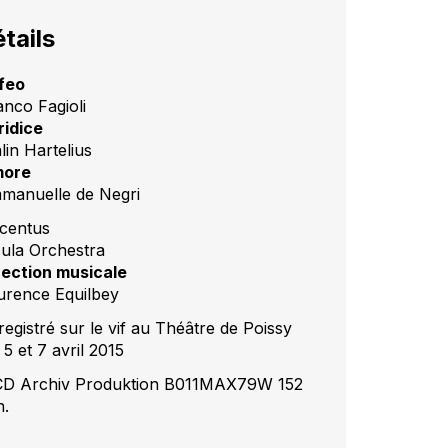
tails
feo
anco Fagioli
ridice
lin Hartelius
ore
manuelle de Negri
centus
sula Orchestra
rection musicale
urence Equilbey
registré sur le vif au Théâtre de Poissy
 5 et 7 avril 2015
CD Archiv Produktion B011MAX79W 152
n.