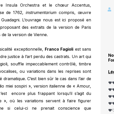
re Insula Orchestra et le chœur Accentus,
oise de 1762,
instrumentarium
compris, œuvre
o Guadagni. L’ouvrage nous est ici proposé en
 proposant des extraits de la version de Paris
 de la version de Vienne.
icalité exceptionnelle,
Franco Fagioli
est sans
No
re justice à l’art perdu des castrats. Un art qui
Fo
gioli, souffle impeccablement contrôlé, timbre
vocalises, ou variations dans les reprises sont
Lé
é dramatique. C’est bien sûr le cas dans l’air de
❤️❤
io miei sospiri », version italienne de « Amour,
❤️❤
st encore plus frappant lorsqu’il s’agit du
❤️❤
 », où les variations servent à faire figurer
❤️❤
me si celui-ci ne prenait conscience que
❤️