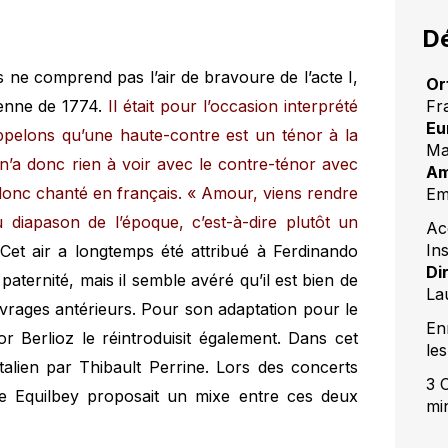
Dé
s ne comprend pas l’air de bravoure de l’acte I,
Or
Fr
ienne de 1774.
Il était pour l’occasion interprété
Eu
ppelons qu’une haute-contre est un ténor à la
Ma
 n’a donc rien à voir avec le contre-ténor avec
Am
t donc chanté en français. « Amour, viens rendre
Em
iapason de l’époque, c’est-à-dire plutôt un
Ac
In
 Cet air a longtemps été attribué à Ferdinando
Di
 paternité, mais il semble avéré qu’il est bien de
La
rages antérieurs. Pour son adaptation pour le
En
r Berlioz le réintroduisit également. Dans cet
les
 italien par Thibault Perrine. Lors des concerts
3 
e Equilbey proposait un mixe entre ces deux
mi