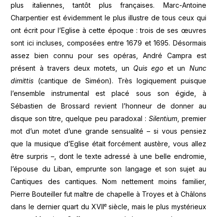
plus italiennes, tantôt plus françaises. Marc-Antoine
Charpentier est évidemment le plus illustre de tous ceux qui
ont écrit pour l’Eglise à cette époque : trois de ses œuvres
sont ici incluses, composées entre 1679 et 1695. Désormais
assez bien connu pour ses opéras, André Campra est
présent à travers deux motets, un
Quis ego
et un
Nunc
dimittis
(cantique de Siméon). Très logiquement puisque
l’ensemble instrumental est placé sous son égide, à
Sébastien de Brossard revient l’honneur de donner au
disque son titre, quelque peu paradoxal :
Silentium
, premier
mot d’un motet d’une grande sensualité – si vous pensiez
que la musique d’Eglise était forcément austère, vous allez
être surpris –, dont le texte adressé à une belle endromie,
l’épouse du Liban, emprunte son langage et son sujet au
Cantiques des cantiques. Nom nettement moins familier,
Pierre Bouteiller fut maître de chapelle à Troyes et à Châlons
e
dans le dernier quart du XVII
siècle, mais le plus mystérieux