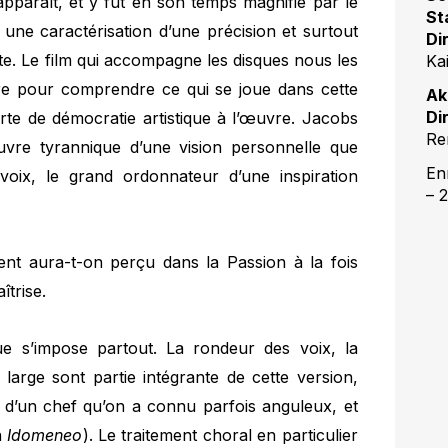
apparaît, et y fut en son temps magnifié par le
St
e caractérisation d’une précision et surtout
Di
ète. Le film qui accompagne les disques nous les
Ka
ure pour comprendre ce qui se joue dans cette
Ak
Di
orte de démocratie artistique à l’œuvre. Jacobs
Re
vre tyrannique d’une vision personnelle que
En
oix, le grand ordonnateur d’une inspiration
– 
ent aura-t-on perçu dans la Passion à la fois
îtrise.
ue s’impose partout. La rondeur des voix, la
 large sont partie intégrante de cette version,
t d’un chef qu’on a connu parfois anguleux, et
n
Idomeneo
). Le traitement choral en particulier