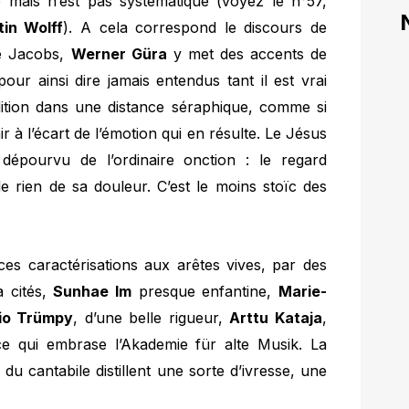
mais n’est pas systématique (voyez le n°57,
tin Wolff
). A cela correspond le discours de
de Jacobs,
Werner Güra
y met des accents de
our ainsi dire jamais entendus tant il est vrai
adition dans une distance séraphique, comme si
ir à l’écart de l’émotion qui en résulte. Le Jésus
dépourvu de l’ordinaire onction : le regard
le rien de sa douleur. C’est le moins stoïc des
ces caractérisations aux arêtes vives, par des
à cités,
Sunhae Im
presque enfantine,
Marie-
io Trümpy
, d’une belle rigueur,
Arttu Kataja
,
ce qui embrase l’Akademie für alte Musik. La
du cantabile distillent une sorte d’ivresse, une