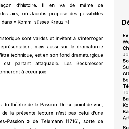
 leçon d’histoire. Il en va de même de
 des airs, où Jacobs propose des possibilités
Dé
mbe dans « Komm, süsses Kreuz »).
Ev
storique sont valides et invitent à s’interroger
We
eprésentation, mais aussi sur la dramaturgie
Ch
Jo
’être technique, est en son fond dramaturgique
So
e est partant attaquable. Les Beckmesser
Su
donneront à cœur joie.
Al
Be
Té
To
Ba
 du théâtre de la Passion. De ce point de vue,
Ko
Ba
 de la présente lecture n’est pas celui d’une
Ar
s-Passion » de Telemann (1716), sorte de
So