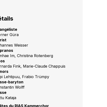
tails
angéliste
rner Güra
rist
hannes Weisser
pranos
nhae Im, Christina Rotenberg
tos
rnarda Fink, Marie-Claude Chappuis
nors
pi Lehtipuu, Frabio Trümpy
sse-baryton
nstantin Wolff
sse
ttu Kataja
lites du RIAS Kammerchor