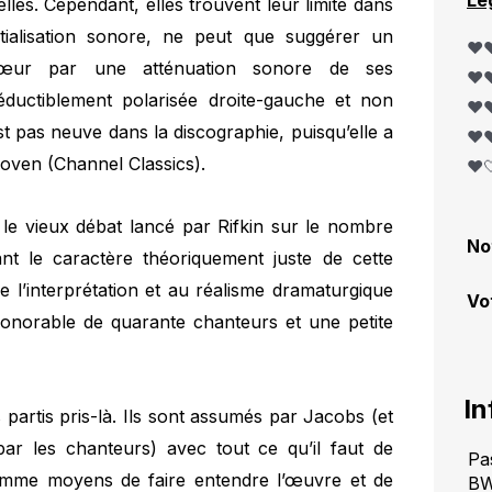
Lé
es. Cependant, elles trouvent leur limite dans
tialisation sonore, ne peut que suggérer un
❤️❤
chœur par une atténuation sonore de ses
❤️❤
réductiblement polarisée droite-gauche et non
❤️❤
st pas neuve dans la discographie, puisqu’elle a
❤️❤
hoven (Channel Classics).
❤️
 le vieux débat lancé par Rifkin sur le nombre
No
nt le caractère théoriquement juste de cette
de l’interprétation et au réalisme dramaturgique
Vo
honorable de quarante chanteurs et une petite
In
 partis pris-là. Ils sont assumés par Jacobs (et
r les chanteurs) avec tout ce qu’il faut de
Pa
omme moyens de faire entendre l’œuvre et de
B