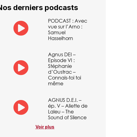
Nos derniers podcasts
PODCAST : Avec
vue sur l’Arno :
Samuel
Hasselhorn
Agnus DEI –
Episode VI :
Stéphanie
d’Oustrac –
Connais-toi toi
même
AGNUS D.E.I. –
ép. V – Aliette de
Laleu – The
Sound of Silence
Voir plus