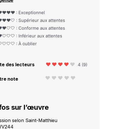
gende
️❤️❤️❤️ : Exceptionnel
️❤️❤️🤍 : Supérieur aux attentes
️❤️🤍🤍 : Conforme aux attentes
️🤍🤍🤍 : Inférieur aux attentes
🤍🤍🤍 : À oublier
te des lecteurs
4
(
9
)
tre note
fos sur l’œuvre
ssion selon Saint-Matthieu
WV244