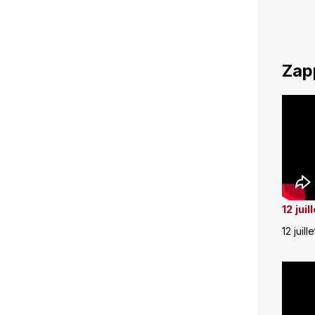
Zap
12 jui
12 juill