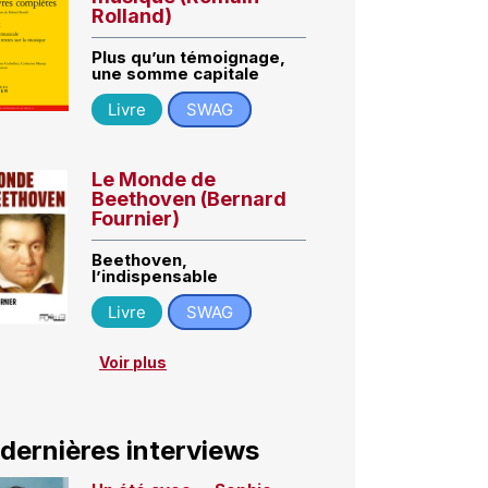
Rolland)
Plus qu’un témoignage,
une somme capitale
Livre
SWAG
Le Monde de
Beethoven (Bernard
Fournier)
Beethoven,
l’indispensable
Livre
SWAG
Voir plus
 dernières interviews