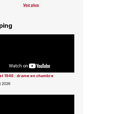
Voir plus
ping
llet 1946 : drame en chambre
et 2026