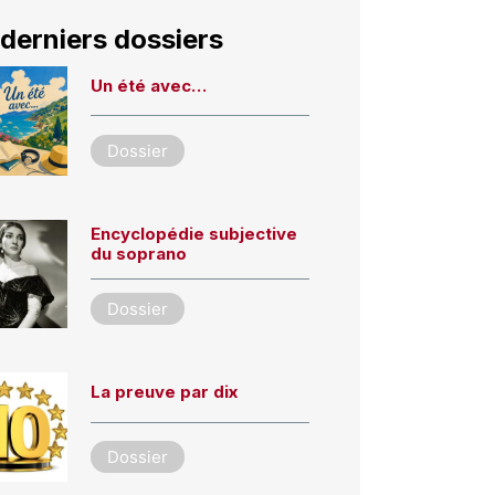
derniers dossiers
Un été avec…
Dossier
Encyclopédie subjective
du soprano
Dossier
La preuve par dix
Dossier