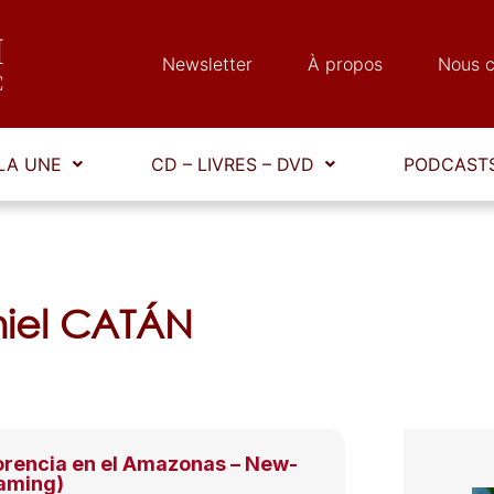
Newsletter
À propos
Nous c
LA UNE
CD – LIVRES – DVD
PODCASTS
niel CATÁN
orencia en el Amazonas – New-
eaming)