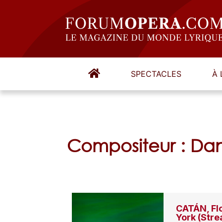
SPECTACLES
À 
Compositeur : Da
CATÁN, Fl
York (Str