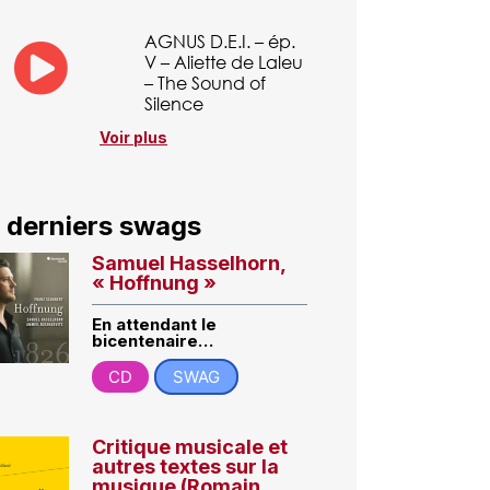
AGNUS D.E.I. – ép.
V – Aliette de Laleu
– The Sound of
Silence
Voir plus
 derniers swags
Samuel Hasselhorn,
« Hoffnung »
En attendant le
bicentenaire…
CD
SWAG
Critique musicale et
autres textes sur la
musique (Romain