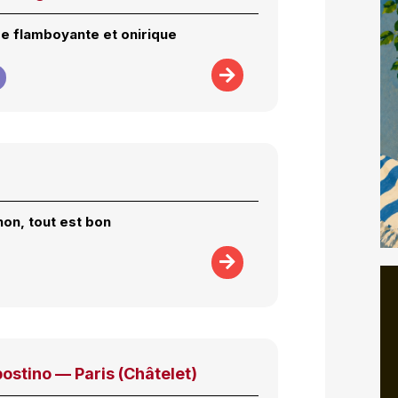
re flamboyante et onirique
hon, tout est bon
postino — Paris (Châtelet)