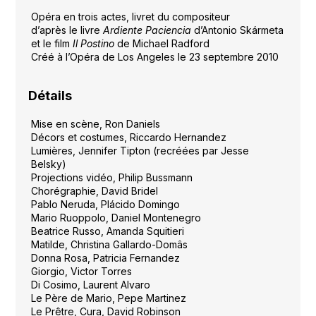
Opéra en trois actes, livret du compositeur
d’après le livre
Ardiente Paciencia
d’Antonio Skármeta
et le film
Il Postino
de Michael Radford
Créé à l’Opéra de Los Angeles le 23 septembre 2010
Détails
Mise en scène, Ron Daniels
Décors et costumes, Riccardo Hernandez
Lumières, Jennifer Tipton (recréées par Jesse
Belsky)
Projections vidéo, Philip Bussmann
Chorégraphie, David Bridel
Pablo Neruda, Plácido Domingo
Mario Ruoppolo, Daniel Montenegro
Beatrice Russo, Amanda Squitieri
Matilde, Christina Gallardo-Domâs
Donna Rosa, Patricia Fernandez
Giorgio, Victor Torres
Di Cosimo, Laurent Alvaro
Le Père de Mario, Pepe Martinez
Le Prêtre, Cura, David Robinson