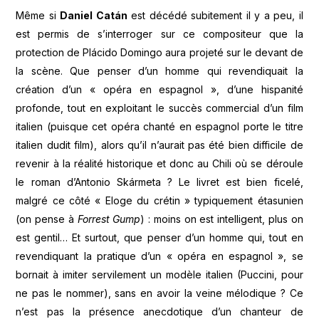
Même si
Daniel Catán
est décédé subitement il y a peu, il
est permis de s’interroger sur ce compositeur que la
protection de Plácido Domingo aura projeté sur le devant de
la scène. Que penser d’un homme qui revendiquait la
création d’un « opéra en espagnol », d’une hispanité
profonde, tout en exploitant le succès commercial d’un film
italien (puisque cet opéra chanté en espagnol porte le titre
italien dudit film), alors qu’il n’aurait pas été bien difficile de
revenir à la réalité historique et donc au Chili où se déroule
le roman d’Antonio Skármeta ? Le livret est bien ficelé,
malgré ce côté « Eloge du crétin » typiquement étasunien
(on pense à
Forrest Gump
) : moins on est intelligent, plus on
est gentil… Et surtout, que penser d’un homme qui, tout en
revendiquant la pratique d’un « opéra en espagnol », se
bornait à imiter servilement un modèle italien (Puccini, pour
ne pas le nommer), sans en avoir la veine mélodique ? Ce
n’est pas la présence anecdotique d’un chanteur de