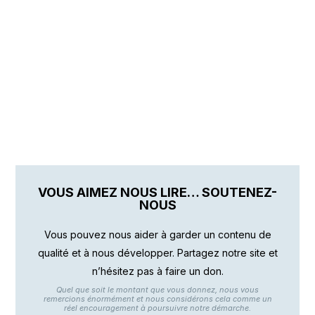
VOUS AIMEZ NOUS LIRE… SOUTENEZ-
NOUS
Vous pouvez nous aider à garder un contenu de
qualité et à nous développer. Partagez notre site et
n’hésitez pas à faire un don.
Quel que soit le montant que vous donnez, nous vous
remercions énormément et nous considérons cela comme un
réel encouragement à poursuivre notre démarche.