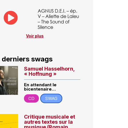
AGNUS D.E.I. – ép.
V – Aliette de Laleu
– The Sound of
Silence
Voir plus
 derniers swags
Samuel Hasselhorn,
« Hoffnung »
En attendant le
bicentenaire…
CD
SWAG
Critique musicale et
autres textes sur la
musique (Romain