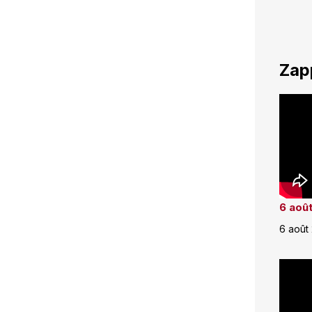
Zap
6 août
6 août