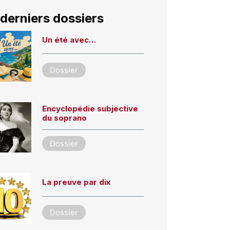
derniers dossiers
Un été avec…
Dossier
Encyclopédie subjective
du soprano
Dossier
La preuve par dix
Dossier