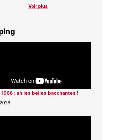
Voir plus
ping
 1966 : ah les belles bacchantes !
 2026