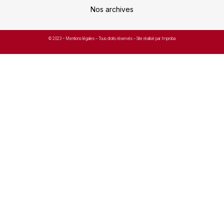
Nos archives
© 2023 –
Mentions légales
– Tous droits réservés – Site réalisé par Improba