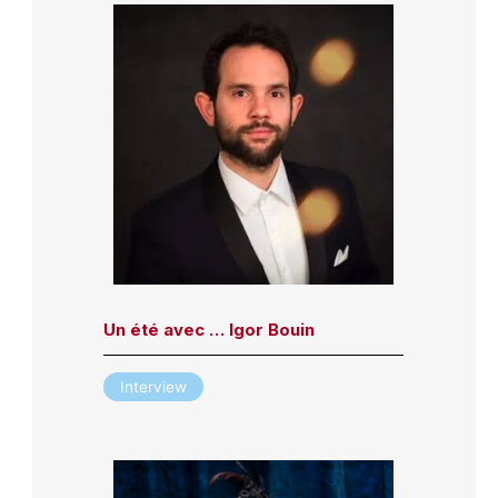
Un été avec … Igor Bouin
Interview