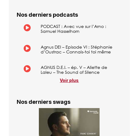
Nos derniers podcasts
PODCAST : Avec vue sur l’Arno :
Samuel Hasselhorn
Agnus DEI – Episode VI : Stéphanie
d’Oustrac – Connais-toi toi même
AGNUS D.E.I. – ép. V – Aliette de
Laleu – The Sound of Silence
Voir plus
Nos derniers swags