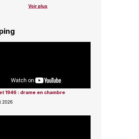
Voir plus
ping
llet 1946 : drame en chambre
et 2026