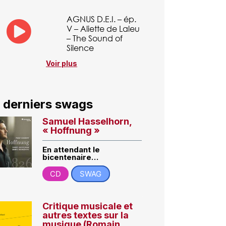
AGNUS D.E.I. – ép.
V – Aliette de Laleu
– The Sound of
Silence
Voir plus
 derniers swags
Samuel Hasselhorn,
« Hoffnung »
En attendant le
bicentenaire…
CD
SWAG
Critique musicale et
autres textes sur la
musique (Romain