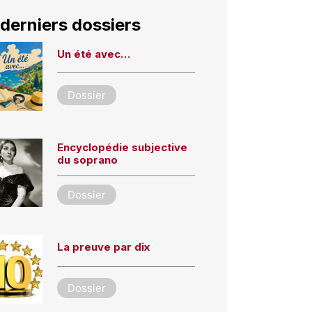
derniers dossiers
Un été avec…
Dossier
Encyclopédie subjective
du soprano
Dossier
La preuve par dix
Dossier