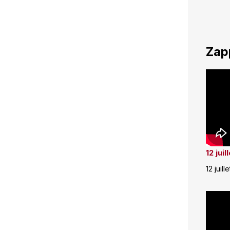
Zap
12 jui
12 juill