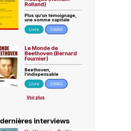
Rolland)
Plus qu’un témoignage,
une somme capitale
Livre
SWAG
Le Monde de
Beethoven (Bernard
Fournier)
Beethoven,
l’indispensable
Livre
SWAG
Voir plus
 dernières interviews