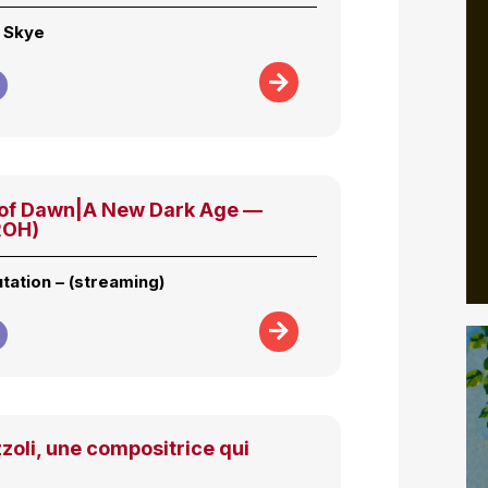
r Skye
 of Dawn|A New Dark Age —
ROH)
tation – (streaming)
oli, une compositrice qui