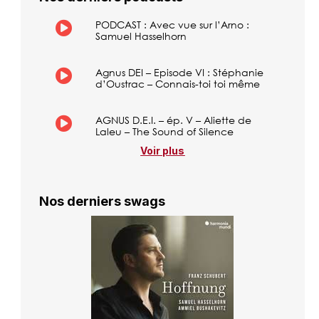
PODCAST : Avec vue sur l’Arno :
Samuel Hasselhorn
Agnus DEI – Episode VI : Stéphanie
d’Oustrac – Connais-toi toi même
AGNUS D.E.I. – ép. V – Aliette de
Laleu – The Sound of Silence
Voir plus
Nos derniers swags