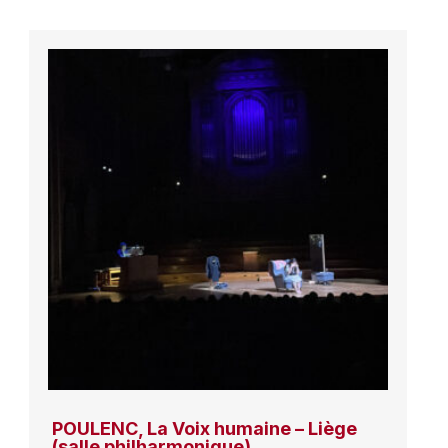
POULENC, La Voix humaine – Liège
(salle philharmonique)