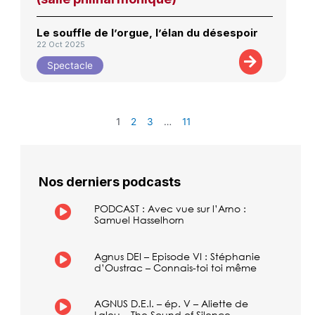
Le souffle de l’orgue, l’élan du désespoir
22 Oct 2025
Spectacle
1
2
3
…
11
Nos derniers podcasts
PODCAST : Avec vue sur l’Arno :
Samuel Hasselhorn
Agnus DEI – Episode VI : Stéphanie
d’Oustrac – Connais-toi toi même
AGNUS D.E.I. – ép. V – Aliette de
Laleu – The Sound of Silence