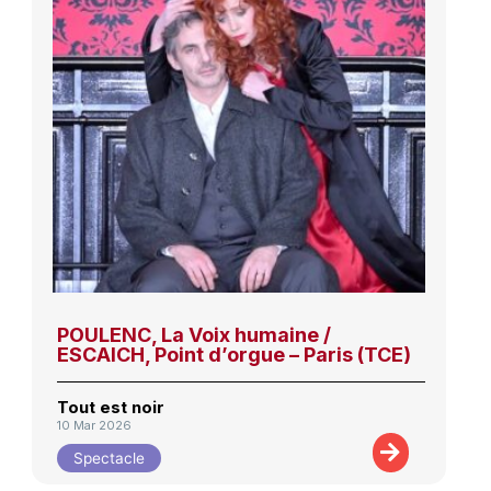
POULENC, La Voix humaine /
ESCAICH, Point d’orgue – Paris (TCE)
Tout est noir
10 Mar 2026
Spectacle