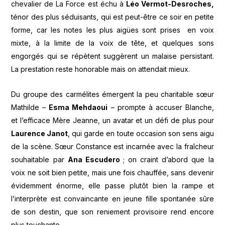
chevalier de La Force est échu à
Léo Vermot-Desroches,
ténor des plus séduisants, qui est peut-être ce soir en petite
forme, car les notes les plus aigües sont prises en voix
mixte, à la limite de la voix de tête, et quelques sons
engorgés qui se répètent suggèrent un malaise persistant.
La prestation reste honorable mais on attendait mieux.
Du groupe des carmélites émergent la peu charitable sœur
Mathilde –
Esma Mehdaoui
– prompte à accuser Blanche,
et l’efficace Mère Jeanne, un avatar et un défi de plus pour
Laurence Janot
, qui garde en toute occasion son sens aigu
de la scène. Sœur Constance est incarnée avec la fraîcheur
souhaitable par
Ana Escudero
; on craint d’abord que la
voix ne soit bien petite, mais une fois chauffée, sans devenir
évidemment énorme, elle passe plutôt bien la rampe et
l’interprète est convaincante en jeune fille spontanée sûre
de son destin, que son reniement provisoire rend encore
plus touchante.