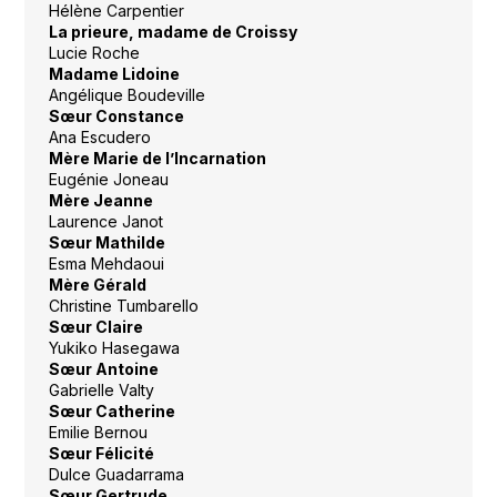
Hélène Carpentier
La prieure, madame de Croissy
Lucie Roche
Madame Lidoine
Angélique Boudeville
Sœur Constance
Ana Escudero
Mère Marie de l’Incarnation
Eugénie Joneau
Mère Jeanne
Laurence Janot
Sœur Mathilde
Esma Mehdaoui
Mère Gérald
Christine Tumbarello
Sœur Claire
Yukiko Hasegawa
Sœur Antoine
Gabrielle Valty
Sœur Catherine
Emilie Bernou
Sœur Félicité
Dulce Guadarrama
Sœur Gertrude