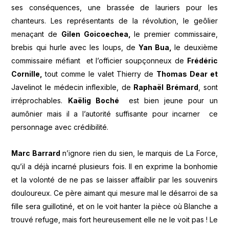
ses conséquences, une brassée de lauriers pour les
chanteurs. Les représentants de la révolution, le geôlier
menaçant de
Gilen Goicoechea,
le premier commissaire,
brebis qui hurle avec les loups, de
Yan Bua,
le deuxième
commissaire méfiant et l’officier soupçonneux de
Frédéric
Cornille,
tout comme le valet Thierry de
Thomas Dear et
Javelinot le médecin inflexible, de
Raphaël Brémard
, sont
irréprochables.
Kaëlig Boché
est bien jeune pour un
aumônier mais il a l’autorité suffisante pour incarner ce
personnage avec crédibilité.
Marc Barrard
n’ignore rien du sien, le marquis de La Force,
qu’il a déjà incarné plusieurs fois. Il en exprime la bonhomie
et la volonté de ne pas se laisser affaiblir par les souvenirs
douloureux. Ce père aimant qui mesure mal le désarroi de sa
fille sera guillotiné, et on le voit hanter la pièce où Blanche a
trouvé refuge, mais fort heureusement elle ne le voit pas ! Le