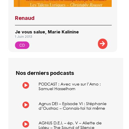
Renaud
Je vous salue, Marie Kalinine
1 Juin 2013
CD
Nos derniers podcasts
PODCAST : Avec vue sur l’Arno :
Samuel Hasselhorn
Agnus DEI – Episode VI : Stéphanie
d’Oustrac – Connais-toi toi même
AGNUS D.E.I. – ép. V – Aliette de
Laleu – The Sound of Silence