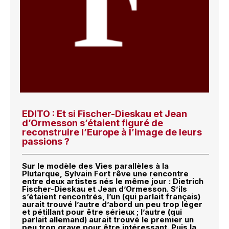
EDITO : Et si Fischer-Dieskau et Jean
d’Ormesson s’étaient figuré de
reconstruire l’Europe à l’image de leurs
passions ?
Sur le modèle des Vies parallèles à la
Plutarque, Sylvain Fort rêve une rencontre
entre deux artistes nés le même jour : Dietrich
Fischer-Dieskau et Jean d’Ormesson. S’ils
s’étaient rencontrés, l’un (qui parlait français)
aurait trouvé l’autre d’abord un peu trop léger
et pétillant pour être sérieux ; l’autre (qui
parlait allemand) aurait trouvé le premier un
peu trop grave pour être intéressant. Puis la