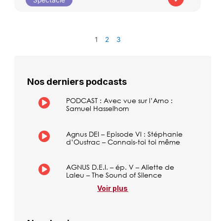
1
2
3
Nos derniers podcasts
PODCAST : Avec vue sur l’Arno :
Samuel Hasselhorn
Agnus DEI – Episode VI : Stéphanie
d’Oustrac – Connais-toi toi même
AGNUS D.E.I. – ép. V – Aliette de
Laleu – The Sound of Silence
Voir plus