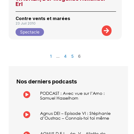
Erl
Contre vents et marées
23 Juil 2010
Spectacle
1
…
4
5
6
Nos derniers podcasts
PODCAST : Avec vue sur l’Arno :
Samuel Hasselhorn
Agnus DEI – Episode VI : Stéphanie
d’Oustrac – Connais-toi toi même
AGNUS D.E.I. – ép. V – Aliette de