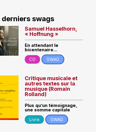
 derniers swags
Samuel Hasselhorn,
« Hoffnung »
En attendant le
bicentenaire…
CD
SWAG
Critique musicale et
autres textes sur la
musique (Romain
Rolland)
Plus qu’un témoignage,
une somme capitale
Livre
SWAG