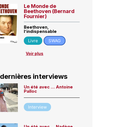
Le Monde de
Beethoven (Bernard
Fournier)
Beethoven,
l’indispensable
Livre
SWAG
Voir plus
 dernières interviews
Un été avec … Antoine
Palloc
Interview
Un été avec … Nadège