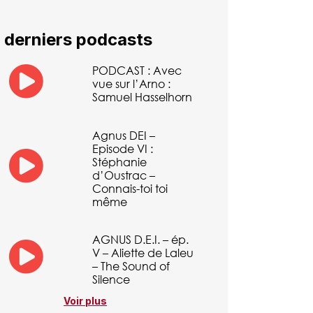
 derniers podcasts
PODCAST : Avec
vue sur l’Arno :
Samuel Hasselhorn
Agnus DEI –
Episode VI :
Stéphanie
d’Oustrac –
Connais-toi toi
même
AGNUS D.E.I. – ép.
V – Aliette de Laleu
– The Sound of
Silence
Voir plus