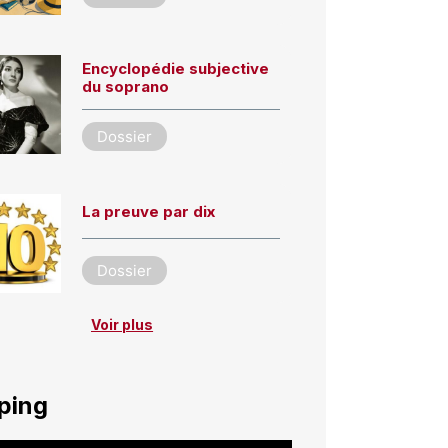
Encyclopédie subjective
du soprano
Dossier
La preuve par dix
Dossier
Voir plus
ping