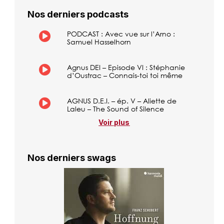
Nos derniers podcasts
PODCAST : Avec vue sur l’Arno :
Samuel Hasselhorn
Agnus DEI – Episode VI : Stéphanie
d’Oustrac – Connais-toi toi même
AGNUS D.E.I. – ép. V – Aliette de
Laleu – The Sound of Silence
Voir plus
Nos derniers swags