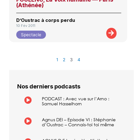
(Athénée)
D’Oustrac à corps perdu
10 Fév 2011
Spectacle
1
2
3
4
Nos derniers podcasts
PODCAST : Avec vue sur l’Arno :
Samuel Hasselhorn
Agnus DEI – Episode VI : Stéphanie
d’Oustrac – Connais-toi toi même