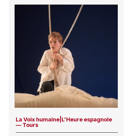
La Voix humaine|L'Heure espagnole
— Tours