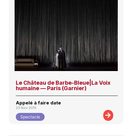
Le Château de Barbe-Bleue|La Voix
humaine — Paris (Garnier)
Appelé à faire date
23 Nov 2015
Spectacle