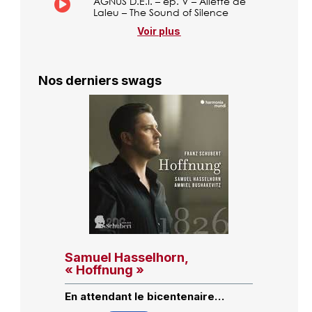
AGNUS D.E.I. – ép. V – Aliette de
Laleu – The Sound of Silence
Voir plus
Nos derniers swags
Samuel Hasselhorn,
« Hoffnung »
En attendant le bicentenaire…