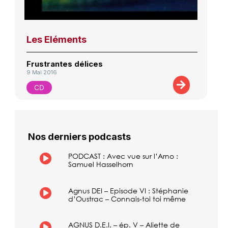
Les Eléments
Frustrantes délices
9 Mai 2016
CD
Nos derniers podcasts
PODCAST : Avec vue sur l’Arno :
Samuel Hasselhorn
Agnus DEI – Episode VI : Stéphanie
d’Oustrac – Connais-toi toi même
AGNUS D.E.I. – ép. V – Aliette de