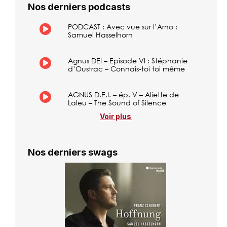
Nos derniers podcasts
PODCAST : Avec vue sur l’Arno :
Samuel Hasselhorn
Agnus DEI – Episode VI : Stéphanie
d’Oustrac – Connais-toi toi même
AGNUS D.E.I. – ép. V – Aliette de
Laleu – The Sound of Silence
Voir plus
Nos derniers swags