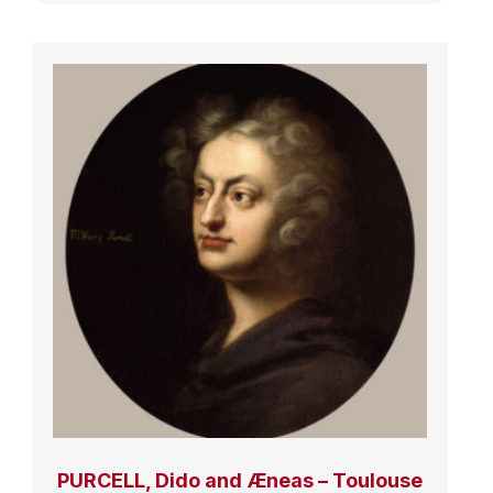
PURCELL, Dido and Æneas – Toulouse