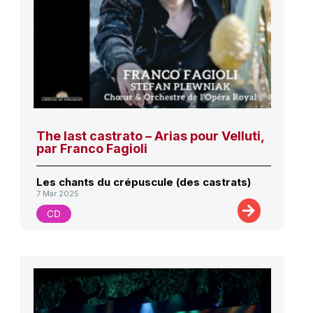
The last castrato – Arias pour Velluti,
par Franco Fagioli
Les chants du crépuscule (des castrats)
7 Mar 2025
CD