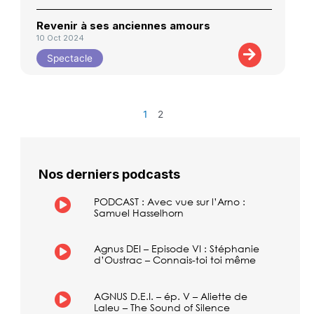
Revenir à ses anciennes amours
10 Oct 2024
Spectacle
1
2
Nos derniers podcasts
PODCAST : Avec vue sur l’Arno :
Samuel Hasselhorn
Agnus DEI – Episode VI : Stéphanie
d’Oustrac – Connais-toi toi même
AGNUS D.E.I. – ép. V – Aliette de
Laleu – The Sound of Silence