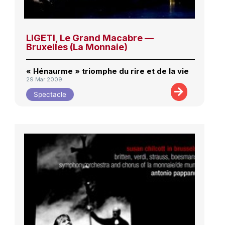
LIGETI, Le Grand Macabre —
Bruxelles (La Monnaie)
« Hénaurme » triomphe du rire et de la vie
29 Mar 2009
Spectacle