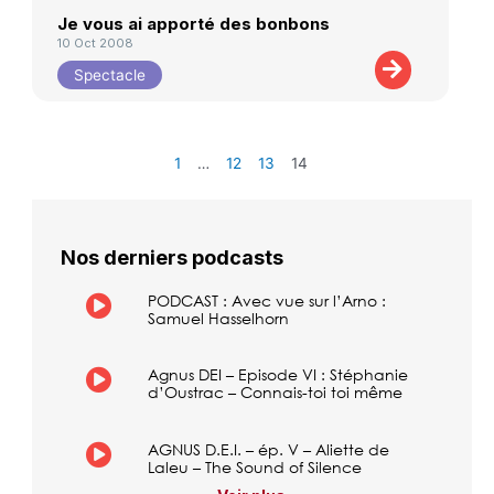
Je vous ai apporté des bonbons
10 Oct 2008
Spectacle
1
…
12
13
14
Nos derniers podcasts
PODCAST : Avec vue sur l’Arno :
Samuel Hasselhorn
Agnus DEI – Episode VI : Stéphanie
d’Oustrac – Connais-toi toi même
AGNUS D.E.I. – ép. V – Aliette de
Laleu – The Sound of Silence