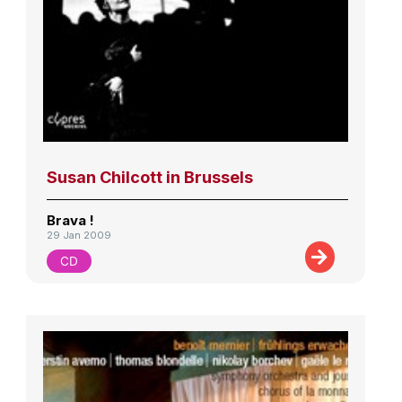
Susan Chilcott in Brussels
Brava !
29 Jan 2009
CD