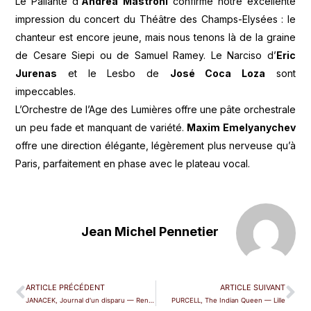
Le Pallante d’
Andrea
Mastroni
confirme notre excellente
impression du concert du Théâtre des Champs-Elysées : le
chanteur est encore jeune, mais nous tenons là de la graine
de Cesare Siepi ou de Samuel Ramey. Le Narciso d’
Eric
Jurenas
et le Lesbo de
José Coca Loza
sont
impeccables.
L’Orchestre de l’Age des Lumières offre une pâte orchestrale
un peu fade et manquant de variété.
Maxim Emelyanychev
offre une direction élégante, légèrement plus nerveuse qu’à
Paris, parfaitement en phase avec le plateau vocal.
Jean Michel Pennetier
ARTICLE PRÉCÉDENT
ARTICLE SUIVANT
JANACEK, Journal d'un disparu — Rennes
PURCELL, The Indian Queen — Lille