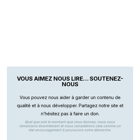
VOUS AIMEZ NOUS LIRE… SOUTENEZ-
NOUS
Vous pouvez nous aider à garder un contenu de
qualité et à nous développer. Partagez notre site et
n’hésitez pas à faire un don.
Quel que soit le montant que vous donnez, nous vous
remercions énormément et nous considérons cela comme un
réel encouragement à poursuivre notre démarche.