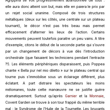
Agrippina se voit progressivement abandonnée de tous :
elle aura donc atteint son but, mais elle en paiera le prix par
un rejet social unanime. Composé de trois structures
métalliques (deux sur les côtés, une centrale sur un plateau
tournant), le décor n’est pas très beau mais permet
efficacement d’alterner les lieux de l’action. Certains
mouvements peuvent toutefois paraitre un peu vains. A titre
d’exemple, citons le début de la seconde partie qui s’ouvre
par un changement de décors à vue dès l’introduction
orchestrale (que faisaient les techniciens pendant l’entracte
?!). Les éléments périphériques disparaissent, puis Poppea
chante « Bella pur nel mio diletto » sur le plateau central qui
tourne puis s’immobilise sous un éclairage différent, plus
éclatant. A part distraire les spectateurs les moins
mélomanes, toute cette manœuvre ne se justifie guère
dramatiquement. Surtout qu’après
Garnier
et la
Monnaie
,
Covent Garden se trouve à son tour frappé du même terrible
mal : le Syndrome de l’Huile de la Tournette. Les bruyants