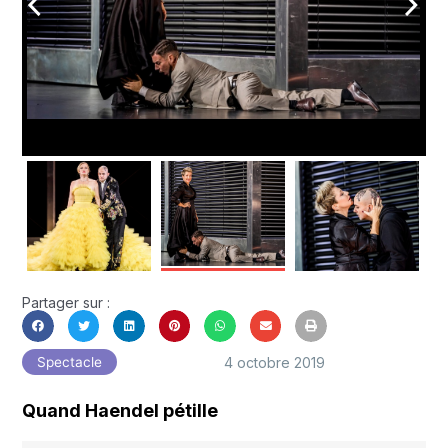
arrow_back_ios
arrow_forward_ios
Partager sur :
4 octobre 2019
Spectacle
Quand Haendel pétille