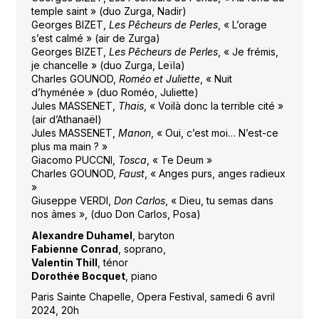
temple saint » (duo Zurga, Nadir)
Georges BIZET,
Les Pêcheurs de Perles
, « L’orage
s’est calmé » (air de Zurga)
Georges BIZET,
Les Pêcheurs de Perles
, « Je frémis,
je chancelle » (duo Zurga, Leïla)
Charles GOUNOD,
Roméo et Juliette
, « Nuit
d’hyménée » (duo Roméo, Juliette)
Jules MASSENET,
Thais
, « Voilà donc la terrible cité »
(air d’Athanaël)
Jules MASSENET,
Manon
, « Oui, c’est moi… N’est-ce
plus ma main ? »
Giacomo PUCCNI,
Tosca
, « Te Deum »
Charles GOUNOD,
Faust
, « Anges purs, anges radieux
»
Giuseppe VERDI,
Don Carlos
, « Dieu, tu semas dans
nos âmes », (duo Don Carlos, Posa)
Alexandre Duhamel
, baryton
Fabienne Conrad
, soprano,
Valentin Thill
, ténor
Dorothée Bocquet
, piano
Paris Sainte Chapelle, Opera Festival, samedi 6 avril
2024, 20h