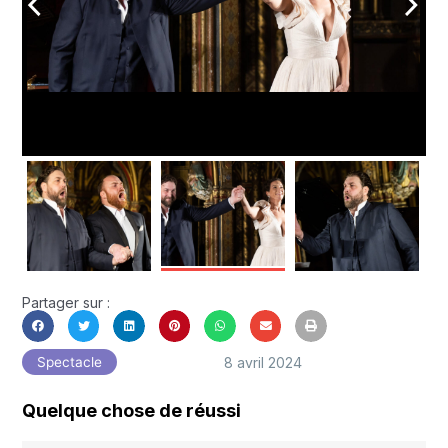
arrow_back_ios
arrow_forward_ios
Partager sur :
8 avril 2024
Spectacle
Quelque chose de réussi