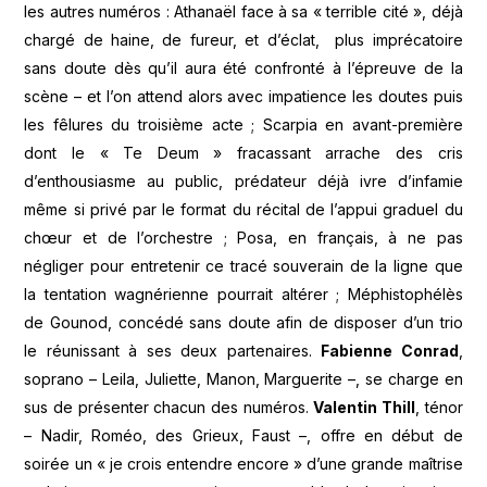
les autres numéros : Athanaël face à sa « terrible cité », déjà
chargé de haine, de fureur, et d’éclat, plus imprécatoire
sans doute dès qu’il aura été confronté à l’épreuve de la
scène – et l’on attend alors avec impatience les doutes puis
les fêlures du troisième acte ; Scarpia en avant-première
dont le « Te Deum » fracassant arrache des cris
d’enthousiasme au public, prédateur déjà ivre d’infamie
même si privé par le format du récital de l’appui graduel du
chœur et de l’orchestre ; Posa, en français, à ne pas
négliger pour entretenir ce tracé souverain de la ligne que
la tentation wagnérienne pourrait altérer ; Méphistophélès
de Gounod, concédé sans doute afin de disposer d’un trio
le réunissant à ses deux partenaires.
Fabienne Conrad
,
soprano – Leila, Juliette, Manon, Marguerite –, se charge en
sus de présenter chacun des numéros.
Valentin Thill
, ténor
– Nadir, Roméo, des Grieux, Faust –, offre en début de
soirée un « je crois entendre encore » d’une grande maîtrise