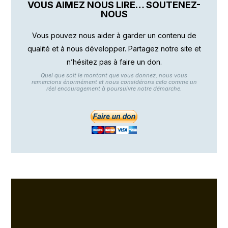
VOUS AIMEZ NOUS LIRE… SOUTENEZ-
NOUS
Vous pouvez nous aider à garder un contenu de
qualité et à nous développer. Partagez notre site et
n’hésitez pas à faire un don.
Quel que soit le montant que vous donnez, nous vous
remercions énormément et nous considérons cela comme un
réel encouragement à poursuivre notre démarche.