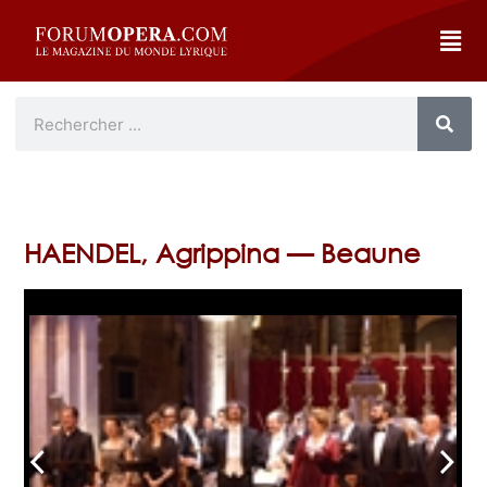
HAENDEL, Agrippina — Beaune
arrow_back_ios
arrow_forward_ios