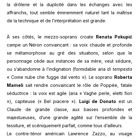
la drôlerie et la duplicité dans les échanges avec les
affranchis, tout semble éminemment naturel tant la maîtrise
de la technique et de l’interprétation est grande.
À ses côtés, le mezzo-soprano croate
Renata Pokupić
campe un Néron convaincant : sa voix chaude et profonde
se métamorphose au gré des situations, selon que le
personnage cède aux instances de sa mère, veut séduire,
ou s’abandonne à l’indignation (formidable aria
di tempesta
« Come nube che fugge dal vento »). Le soprano
Roberta
Mameli
sait rendre convaincant le rôle de Poppée, fatale
séductrice : la voix est agile (aria « Vaghe perle, eletti fiori
»), capiteuse (« Bel piacere »).
Luigi de Donato
est un
Claude de grande classe, aux basses profondes et
majestueuses, d’une grande agilité sur l’ensemble de la
tessiture, et scéniquement parfait, comme tous d’ailleurs.
Le contre-ténor américain Lawrence Zazzo, au visage