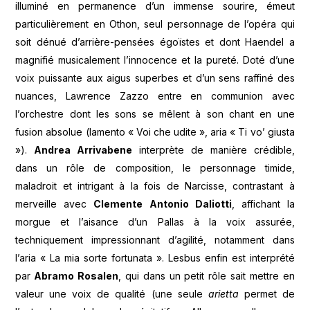
illuminé en permanence d’un immense sourire, émeut
particulièrement en Othon, seul personnage de l’opéra qui
soit dénué d’arrière-pensées égoïstes et dont Haendel a
magnifié musicalement l’innocence et la pureté. Doté d’une
voix puissante aux aigus superbes et d’un sens raffiné des
nuances, Lawrence Zazzo entre en communion avec
l’orchestre dont les sons se mêlent à son chant en une
fusion absolue (lamento « Voi che udite », aria « Ti vo’ giusta
»).
Andrea Arrivabene
interprète de manière crédible,
dans un rôle de composition, le personnage timide,
maladroit et intrigant à la fois de Narcisse, contrastant à
merveille avec
Clemente Antonio Daliotti
, affichant la
morgue et l’aisance d’un Pallas à la voix assurée,
techniquement impressionnant d’agilité, notamment dans
l’aria « La mia sorte fortunata ». Lesbus enfin est interprété
par
Abramo Rosalen
, qui dans un petit rôle sait mettre en
valeur une voix de qualité (une seule
arietta
permet de