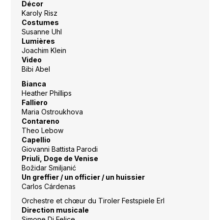
Décor
Karoly Risz
Costumes
Susanne Uhl
Lumières
Joachim Klein
Video
Bibi Abel
Bianca
Heather Phillips
Falliero
Maria Ostroukhova
Contareno
Theo Lebow
Capellio
Giovanni Battista Parodi
Priuli, Doge de Venise
Božidar Smiljanić
Un greffier / un officier / un huissier
Carlos Cárdenas
Orchestre et chœur du Tiroler Festspiele Erl
Direction musicale
Simone Di Felice