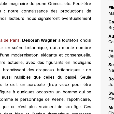
ouble imaginaire du jeune Grimes, etc. Peut-être
El
ées : notre connaissance des productions de
Ma
 nos lecteurs nous signaleront éventuellement
Ca
Br
Au
a de Paris
,
Deborah Wagner
a toutefois choisi
Ca
ur en scène britannique, qui a monté nombre
Fi
 d’une modernisation élégante et consensuelle.
Je
terre actuelle, avec des figurants en houligans
Se
 brandissant des drapeaux britanniques : on
Na
aussi nuisibles que celles du passé. Seule
Bo
Jo
 le ciel, un acrobate (trop vieux pour être
) figure à quelques occasion un homme qui se
Sw
Cl
 comme le personnage de Keene, l’apothicaire,
 que ce n’est plus vraiment de son âge. Ces
Mr
Chr