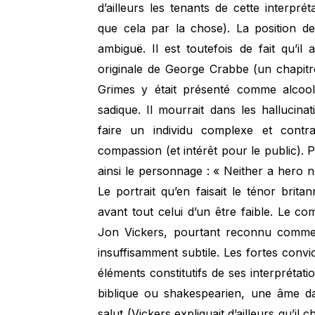
d’ailleurs les tenants de cette interp
que cela par la chose). La position de
ambiguë. Il est toutefois de fait qu’i
originale de George Crabbe (un chapit
Grimes y était présenté comme alcooli
sadique. Il mourrait dans les hallucina
faire un individu complexe et contra
compassion (et intérêt pour le public). 
ainsi le personnage : « Neither a hero n
Le portrait qu’en faisait le ténor brita
avant tout celui d’un être faible. Le co
Jon Vickers, pourtant reconnu comme u
insuffisamment subtile. Les fortes convi
éléments constitutifs de ses interprétat
biblique ou shakespearien, une âme dam
salut (Vickers expliquait d’ailleurs qu’il