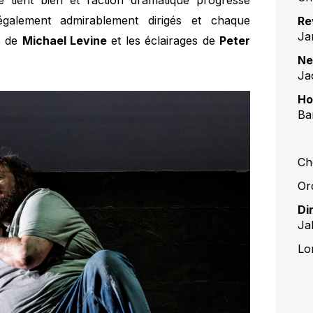
e tient bien et l’action dramatique progresse
galement admirablement dirigés et chaque
Re
Ja
s de
Michael Levine
et les éclairages de
Peter
Ne
Ja
Ho
Ba
Ch
Or
Di
Ja
Lo