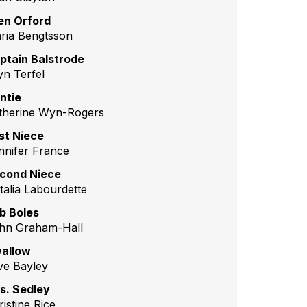
len Orford
ria Bengtsson
ptain Balstrode
yn Terfel
ntie
therine Wyn-Rogers
rst Niece
nnifer France
cond Niece
talia Labourdette
b Boles
hn Graham-Hall
allow
ive Bayley
s. Sedley
istine Rice