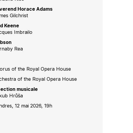
verend Horace Adams
mes Gilchrist
d Keene
cques Imbrailo
bson
rnaby Rea
orus of the Royal Opera House
chestra of the Royal Opera House
rection musicale
kub Hrůša
ndres, 12 mai 2026, 19h