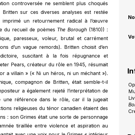
rétation controversée ne semblent plus choqués
 Britten sur ces diverses analyses est restée
No
l a imprimé un retournement radical à l’œuvre
re du recueil de poèmes
The Borough
(1810)) :
Vo
que, paresseux, voleur, brutal et carrément
tions d’un vague remords). Britten choisit d’en
dictoire, suscitant à la fois répugnance et
Peter Pears, créateur du rôle en 1945, résumait
In
or a villain » (« Ni un héros, ni un méchant »).
nnique, compagnon de Britten, était semble-t-il
Op
mpositeur a également rejeté l’interprétation de
Mu
Li
ne référence dans le rôle, car il la jugeait
Bo
ctions religieuses du ténor canadien étaient des
Cr
ions : son Grimes était une sorte de personnage
née tiraillée entre violence et aspiration au
 chantait avec une voix pour le Grimes « intérieur