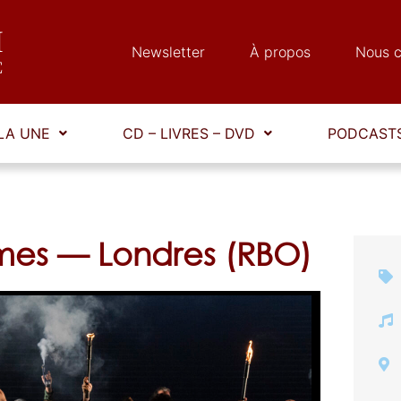
Newsletter
À propos
Nous c
LA UNE
CD – LIVRES – DVD
PODCASTS
imes — Londres (RBO)