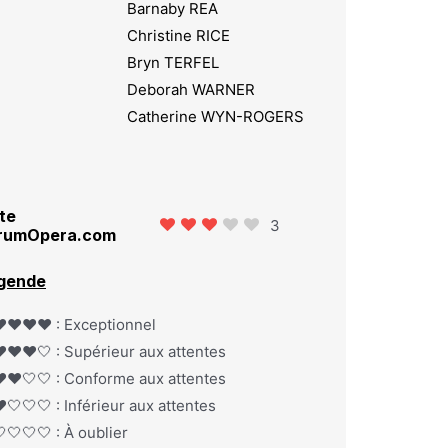
Barnaby REA
Christine RICE
Bryn TERFEL
Deborah WARNER
Catherine WYN-ROGERS
te
3
rumOpera.com
gende
️❤️❤️❤️ : Exceptionnel
️❤️❤️🤍 : Supérieur aux attentes
️❤️🤍🤍 : Conforme aux attentes
️🤍🤍🤍 : Inférieur aux attentes
🤍🤍🤍 : À oublier