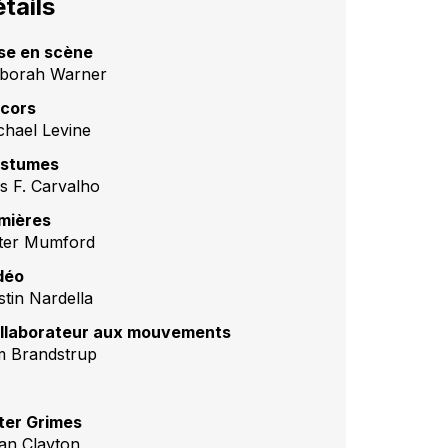
tails
se en scène
borah Warner
cors
chael Levine
stumes
is F. Carvalho
mières
ter Mumford
déo
stin Nardella
llaborateur aux mouvements
m Brandstrup
ter Grimes
lan Clayton