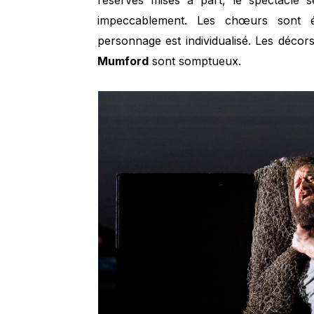
réserves mises à part, le spectacle s
impeccablement. Les chœurs sont é
personnage est individualisé. Les décor
Mumford
sont somptueux.