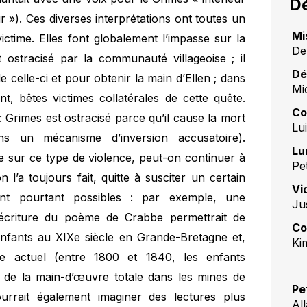
Dé
r »). Ces diverses interprétations ont toutes un
Mi
ctime. Elles font globalement l’impasse sur la
De
t ostracisé par la communauté villageoise ; il
Dé
 celle-ci et pour obtenir la main d’Ellen ; dans
Mi
, bêtes victimes collatérales de cette quête.
Co
e : Grimes est ostracisé parce qu’il cause la mort
Lu
ns un mécanisme d’inversion accusatoire).
Lu
re sur ce type de violence, peut-on continuer à
Pe
l’a toujours fait, quitte à susciter un certain
Vi
nt pourtant possibles : par exemple, une
Ju
l’écriture du poème de Crabbe permettrait de
Co
enfants au XIXe siècle en Grande-Bretagne et,
Ki
 actuel (entre 1800 et 1840, les enfants
 de la main-d’œuvre totale dans les mines de
Pe
rrait également imaginer des lectures plus
Al