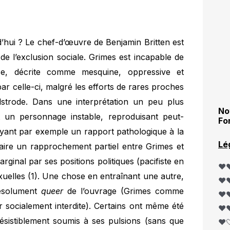
’hui ? Le chef-d’œuvre de Benjamin Britten est
e l’exclusion sociale. Grimes est incapable de
ise, décrite comme mesquine, oppressive et
 par celle-ci, malgré les efforts de rares proches
strode. Dans une interprétation un peu plus
No
t un personnage instable, reproduisant peut-
Fo
ayant par exemple un rapport pathologique à la
Lé
faire un rapprochement partiel entre Grimes et
arginal par ses positions politiques (pacifiste en
❤️❤
exuelles (1). Une chose en entraînant une autre,
❤️❤
résolument
queer
de l’ouvrage (Grimes comme
❤️❤
 socialement interdite). Certains ont même été
❤️❤
résistiblement soumis à ses pulsions (sans que
❤️