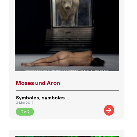
Moses und Aron
Symboles, symboles…
3 Mai 2017
DVD