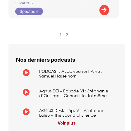
21 Mar 2017
Spectacle
1
2
Nos derniers podcasts
PODCAST : Avec vue sur l’Arno :
Samuel Hasselhorn
Agnus DEI – Episode VI : Stéphanie
d’Oustrac – Connais-toi toi même
AGNUS D.E.I. – ép. V – Aliette de
Laleu – The Sound of Silence
Voir plus