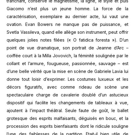
tranchant, conserve le magnétisme, la ligne, le style et puis
Giacomo n’est plus un jeune homme. La force de la
caractérisation, exemplaire au dernier acte, lui vaut une
ovation. Evan Bowers ne manque pas de puissance, et
Svetla Vassileva, quand elle allège son instrument, peut offrir
quelques jolies notes filées (« O fatidica foresta »). D’un
point de vue dramatique, son portrait de Jeanne d’Arc –
coiffée court à la Milla Jovovich, la féminité soulignée par le
collant et l’armure, fougueuse, passionnée, sauvage – est
d’une belle vérité que la mise en scène de Gabriele Lavia lui
donne tout loisir d’exprimer. Les costumes luxueux et les
décors figuratifs, avec comme rideau de scène une
spectaculaire charge de cavalerie doublé d’un astucieux
dispositif qui facilite les changements de tableaux à vue,
ajoutent à l’impact théâtral. Seule faute de goût, le ballet
grotesque des esprits malfaisants, déguisés en bouc, et la
procession des esprits bienfaisants dont le ridicule souligne
l’une des faiblesses de la partition. Etait-il bien utile de