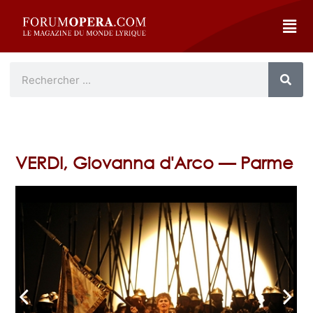
VERDI, Giovanna d'Arco — Parme
arrow_back_ios
arrow_forward_ios