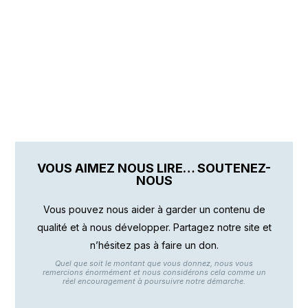
VOUS AIMEZ NOUS LIRE… SOUTENEZ-
NOUS
Vous pouvez nous aider à garder un contenu de
qualité et à nous développer. Partagez notre site et
n’hésitez pas à faire un don.
Quel que soit le montant que vous donnez, nous vous
remercions énormément et nous considérons cela comme un
réel encouragement à poursuivre notre démarche.