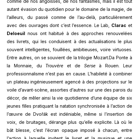
comme de nos angoisses, de nos fantasmes, mais il est tout
autant évasion du quotidien pour le domaine de la magie, de
l’ailleurs, du passé comme de l’au-delà, particulièrement
avec des ouvrages dont c’est l’essence. Le Lab,
Clarac
et
Deloeuil
nous ont habitué à des approches renouvelées
des livrets, qui les conduisent à des actualisations le plus
souvent intelligentes, fouillées, ambitieuses, voire virtuoses.
Entre autres, on se souvient de la trilogie Mozart.Da Ponte à
la Monnaie, du
Trouvère
et de
Serse
à Rouen. Leur
professionnalisme n’est pas en cause. L’habileté à combiner
un plateau ingénieusement agencé à des projections sur le
voile d’avant-scène, assorties d’autres sur une des parois du
décor, de mêler ainsi la vie quotidienne d’une équipe de six
jeunes filles pratiquant la natation synchronisée à l’action de
l’œuvre de Dvořák est indéniable, même si l’insertion de
voix, de bruitages, dérange plus qu’elle explicite. Là où le
bât blesse, c’est l’écran opaque imposé à chacun, entre
l’action à laquelle invitent le livret et la musique et une