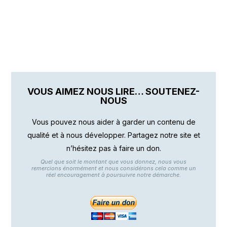
VOUS AIMEZ NOUS LIRE… SOUTENEZ-
NOUS
Vous pouvez nous aider à garder un contenu de
qualité et à nous développer. Partagez notre site et
n’hésitez pas à faire un don.
Quel que soit le montant que vous donnez, nous vous
remercions énormément et nous considérons cela comme un
réel encouragement à poursuivre notre démarche.