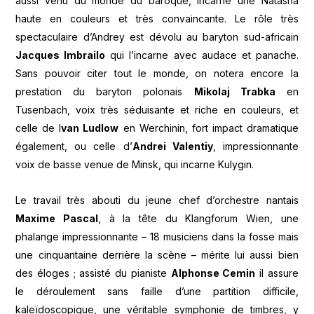
aussi venu du monde du baroque, incarne une Natasha
haute en couleurs et très convaincante. Le rôle très
spectaculaire d’Andrey est dévolu au baryton sud-africain
Jacques Imbrailo
qui l’incarne avec audace et panache.
Sans pouvoir citer tout le monde, on notera encore la
prestation du baryton polonais
Mikolaj Trabka
en
Tusenbach, voix très séduisante et riche en couleurs, et
celle de I
van Ludlow
en Werchinin, fort impact dramatique
également, ou celle d’
Andrei Valentiy
, impressionnante
voix de basse venue de Minsk, qui incarne Kulygin.
Le travail très abouti du jeune chef d’orchestre nantais
Maxime Pascal
, à la tête du Klangforum Wien, une
phalange impressionnante – 18 musiciens dans la fosse mais
une cinquantaine derrière la scène – mérite lui aussi bien
des éloges ; assisté du pianiste
Alphonse Cemin
il assure
le déroulement sans faille d’une partition difficile,
kaleïdoscopique, une véritable symphonie de timbres, y