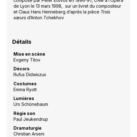
composé par Peter Eötvös en 1996-97, créé à l’Opéra
de Lyon le 13 mars 1998, sur un livret du compositeur
et Claus Hans Henneberg d’après la pièce
Trois
sœurs
d’Anton Tchekhov
Détails
Mise en scène
Evgeny Titov
Décors
Rufus Didwiszus
Costumes
Emma Ryott
Lumières
Urs Schönebaum
Régie son
Paul Jeukendrup
Dramaturgie
Christian Arseni