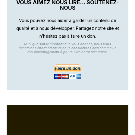
VOUS AIMEZ NOUS LIRE… SOUTENEZ-
NOUS
Vous pouvez nous aider à garder un contenu de
qualité et à nous développer. Partagez notre site et
n’hésitez pas à faire un don.
Quel que soit le montant que vous donnez, nous vous
remercions énormément et nous considérons cela comme un
réel encouragement à poursuivre notre démarche.