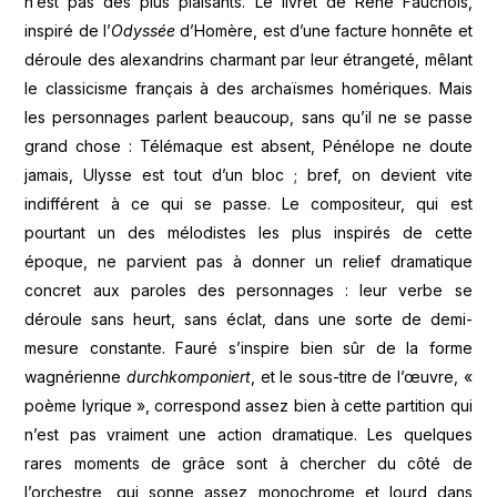
n’est pas des plus plaisants. Le livret de René Fauchois,
inspiré de l’
Odyssée
d’Homère, est d’une facture honnête et
déroule des alexandrins charmant par leur étrangeté, mêlant
le classicisme français à des archaïsmes homériques. Mais
les personnages parlent beaucoup, sans qu’il ne se passe
grand chose : Télémaque est absent, Pénélope ne doute
jamais, Ulysse est tout d’un bloc ; bref, on devient vite
indifférent à ce qui se passe. Le compositeur, qui est
pourtant un des mélodistes les plus inspirés de cette
époque, ne parvient pas à donner un relief dramatique
concret aux paroles des personnages : leur verbe se
déroule sans heurt, sans éclat, dans une sorte de demi-
mesure constante. Fauré s’inspire bien sûr de la forme
wagnérienne
durchkomponiert
, et le sous-titre de l’œuvre, «
poème lyrique », correspond assez bien à cette partition qui
n’est pas vraiment une action dramatique. Les quelques
rares moments de grâce sont à chercher du côté de
l’orchestre, qui sonne assez monochrome et lourd dans