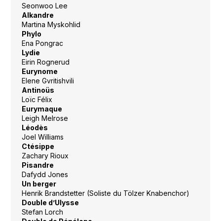
Seonwoo Lee
Alkandre
Martina Myskohlid
Phylo
Ena Pongrac
Lydie
Eirin Rognerud
Eurynome
Elene Gvritishvili
Antinoüs
Loïc Félix
Eurymaque
Leigh Melrose
Léodès
Joel Williams
Ctésippe
Zachary Rioux
Pisandre
Dafydd Jones
Un berger
Henrik Brandstetter (Soliste du Tölzer Knabenchor)
Double d’Ulysse
Stefan Lorch