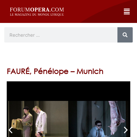
FAURÉ, Pénélope – Munich
arrow_back_ios
arrow_forward_ios