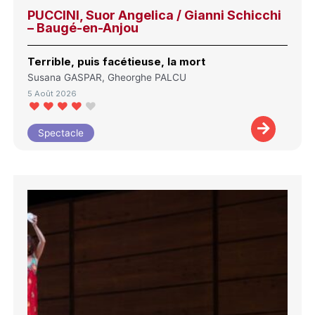
PUCCINI, Suor Angelica / Gianni Schicchi
– Baugé-en-Anjou
Terrible, puis facétieuse, la mort
Susana GASPAR, Gheorghe PALCU
5 Août 2026
Spectacle