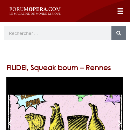
FILIDEI, Squeak boum – Rennes
arrow_back_ios
arrow_forward_ios