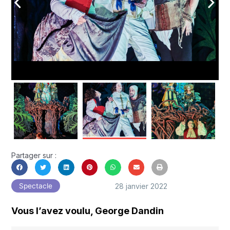
arrow_back_ios
arrow_forward_ios
Partager sur :
28 janvier 2022
Spectacle
Vous l’avez voulu, George Dandin