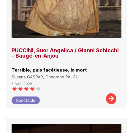
PUCCINI, Suor Angelica / Gianni Schicchi
– Baugé-en-Anjou
Terrible, puis facétieuse, la mort
Susana GASPAR, Gheorghe PALCU
5 Août 2026
Spectacle