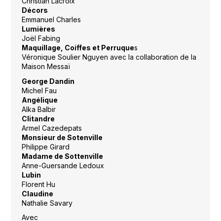
Christian Lacroix
Décors
Emmanuel Charles
Lumières
Joël Fabing
Maquillage, Coiffes et Perruque
s
Véronique Soulier Nguyen avec la collaboration de la
Maison Messaï
George Dandin
Michel Fau
Angélique
Alka Balbir
Clitandre
Armel Cazedepats
Monsieur de Sotenville
Philippe Girard
Madame de Sottenville
Anne-Guersande Ledoux
Lubin
Florent Hu
Claudine
Nathalie Savary
Avec