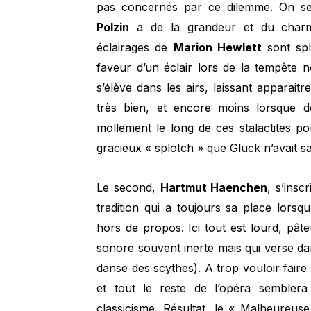
pas concernés par ce dilemme. On se 
Polzin
a de la grandeur et du charme
éclairages de
Marion Hewlett
sont spl
faveur d’un éclair lors de la tempête 
s’élève dans les airs, laissant apparai
très bien, et encore moins lorsque d
mollement le long de ces stalactites p
gracieux « splotch » que Gluck n’avait s
Le second,
Hartmut Haenchen
, s’insc
tradition qui a toujours sa place lors
hors de propos. Ici tout est lourd, pâ
sonore souvent inerte mais qui verse da
danse des scythes). A trop vouloir faire g
et tout le reste de l’opéra semble
classicisme. Résultat, le « Malheureus