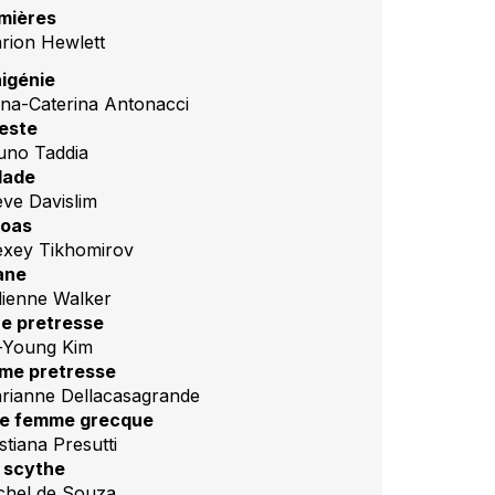
mières
rion Hewlett
higénie
na-Caterina Antonacci
este
uno Taddia
lade
eve Davislim
oas
exey Tikhomirov
ane
lienne Walker
re pretresse
-Young Kim
me pretresse
rianne Dellacasagrande
e femme grecque
stiana Presutti
 scythe
chel de Souza