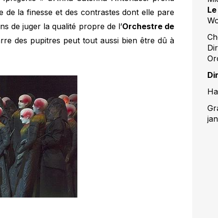
Le
de la finesse et des contrastes dont elle pare
Wo
ons de juger la qualité propre de l’
Orchestre de
Ch
zarre des pupitres peut tout aussi bien être dû à
Di
Or
Di
Ha
Gr
ja