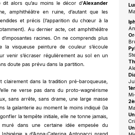
dit alors qu’au moins le décor d’
Alexander
Lu
Ma
, amphithéâtre en ruine, d’autant que les
endides et précis (l’apparition du chœur à la
Ip
An
notamment). Au dernier acte, cet amphithéâtre
Or
tre d’imposantes racines. On ne comprends plus
Br
e la visqueuse peinture de couleur s’écoule
Py
St
our venir s’écraser régulièrement au sol en un
Th
ans doute pas prévu dans la partition.
Al
Di
Ju
rit clairement dans la tradition pré-baroqueuse,
1è
qu’elle ne verse pas dans du proto-wagnérisme
Mi
teux, sans arrête, sans drame, une large masse
2è
ns la galanterie au moment le moins indiqué (la
Ma
Un
onfler la tempête initiale, elle ne tonne jamais,
Cri
ra muré dans une certaine idée empesée du
Un
e Iphigénie » d’Anna-Caterina Antonacci prend
Mi