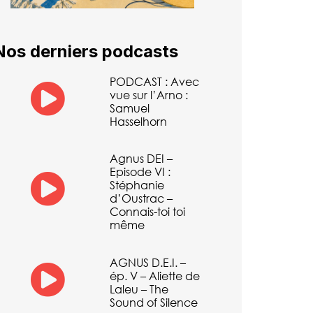
Nos derniers podcasts
PODCAST : Avec
vue sur l’Arno :
Samuel
Hasselhorn
Agnus DEI –
Episode VI :
Stéphanie
d’Oustrac –
Connais-toi toi
même
AGNUS D.E.I. –
ép. V – Aliette de
Laleu – The
Sound of Silence