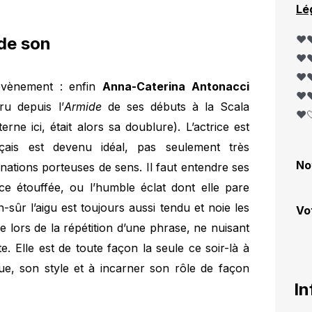
Lé
❤️❤
de son
❤️❤
❤️❤
évènement : enfin
Anna-Caterina Antonacci
❤️❤
u depuis l’
Armide
de ses débuts à la Scala
❤️
erne ici, était alors sa doublure). L’actrice est
nçais est devenu idéal, pas seulement très
No
onations porteuses de sens. Il faut entendre ses
e étouffée, ou l’humble éclat dont elle pare
sûr l’aigu est toujours aussi tendu et noie les
Vo
ue lors de la répétition d’une phrase, ne nuisant
. Elle est de toute façon la seule ce soir-là à
que, son style et à incarner son rôle de façon
In