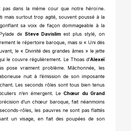
nt pas dans la même cour que notre héroïne.
ti mais surtout trop agité, souvent poussé à la
 gonflant sa voix de façon dommageable à la
 Pylade de
Steve Davislim
est plus stylé, on
èrement le répertoire baroque, mais si « Uni dès
vant, le « Divinité des grandes âmes » le jette
ui le couvre régulièrement. Le Thoas d’
Alexeï
ais pose vraiment problème. Mâchonnée, les
laborieuse nuit à l’émission de son imposante
 chant. Les seconds rôles sont tous bien tenus
ticuliers n’en émergent. Le
Chœur du Grand
a précision d’un chœur baroque, fait néanmoins
seconds-rôles, les pauvres ne sont pas flattés
sant un visage, en fait des poupées de son