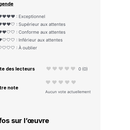
gende
️❤️❤️❤️ : Exceptionnel
️❤️❤️🤍 : Supérieur aux attentes
️❤️🤍🤍 : Conforme aux attentes
️🤍🤍🤍 : Inférieur aux attentes
🤍🤍🤍 : À oublier
te des lecteurs
0
(
0
)
tre note
Aucun vote actuellement
fos sur l’œuvre