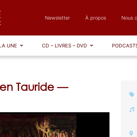
Newsletter
À propos
Nous c
LA UNE
CD – LIVRES – DVD
PODCASTS
 en Tauride —