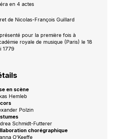
éra en 4 actes
vret de Nicolas-François Guillard
présenté pour la première fois à
Académie royale de musique (Paris) le
18
i 1779
tails
se en scène
kas Hemleb
cors
exander Polzin
stumes
drea Schmidt-Futterer
llaboration chorégraphique
anna O’Keeffe