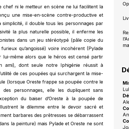
Op
 chef ni le metteur en scène ne lui facilitent la
onçu une mise-en-scène contre-productive et
Li
 simplicité, il double tous les personnages par
vité la plus naturelle possible, il enferme les
Re
l’
onistes dans un jeu stéréotypé (pâle copie du
ma
 furieux qu’angoissé) voire incohérent (Pylade
 lui-même alors que le héros est censé partir
ami), dont seule notre Iphigénie réussit à
Dé
utilité de ces poupées qui surchargent la mise-
cule (lorsque Oreste frappe sa poupée contre le
Mi
Lu
s des personnages, elle les dupliquent sans
Dé
’exception du baiser d’Oreste à la poupée de
Al
illustrent le dilemme entre le devoir sacré et
Co
An
ntement barbares des prêtresses se débarrassent
Co
dans la peinture) mais Pylade et Oreste ne sont
Jo