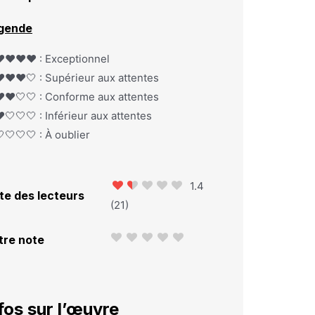
gende
️❤️❤️❤️ : Exceptionnel
️❤️❤️🤍 : Supérieur aux attentes
️❤️🤍🤍 : Conforme aux attentes
️🤍🤍🤍 : Inférieur aux attentes
🤍🤍🤍 : À oublier
1.4
te des lecteurs
(
21
)
tre note
fos sur l’œuvre