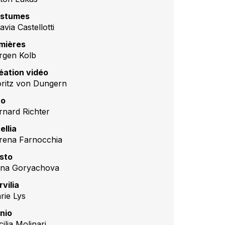
stumes
avia Castellotti
mières
rgen Kolb
éation vidéo
ritz von Dungern
to
rnard Richter
ellia
rena Farnocchia
sto
na Goryachova
rvilia
rie Lys
nio
ilia Molinari