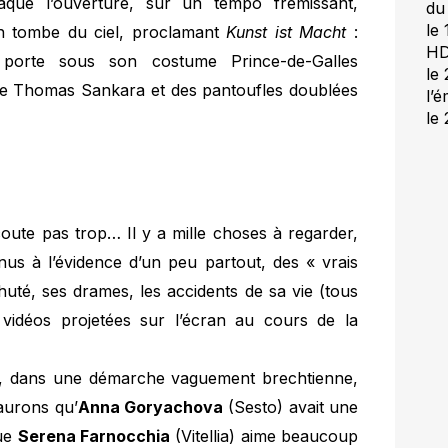
taque l’ouverture, sur un tempo frémissant,
du
le
an tombe du ciel, proclamant
Kunst ist Macht
:
H
il porte sous son costume Prince-de-Galles
le
e de Thomas Sankara et des pantoufles doublées
l’é
le
oute pas trop… Il y a mille choses à regarder,
enus à l’évidence d’un peu partout, des « vrais
té, ses drames, les accidents de sa vie (tous
vidéos projetées sur l’écran au cours de la
ui, dans une démarche vaguement brechtienne,
aurons qu’
Anna Goryachova
(Sesto) avait une
que
Serena Farnocchia
(Vitellia) aime beaucoup