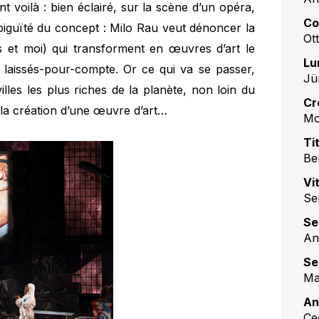
t voilà : bien éclairé, sur la scène d’un opéra,
Co
biguïté du concept : Milo Rau veut dénoncer la
Ott
s et moi) qui transforment en œuvres d’art le
Lu
 laissés-pour-compte. Or ce qui va se passer,
Jü
lles les plus riches de la planète, non loin du
Cr
 la création d’une œuvre d’art…
Mo
Ti
Be
Vit
Se
Se
An
Se
Ma
An
Cec