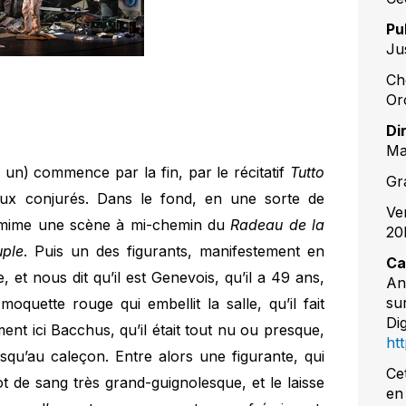
Pu
Ju
Ch
Or
Di
Ma
t un) commence par la fin, par le récitatif
Tutto
Gr
ux conjurés. Dans le fond, en une sorte de
Ve
s mime une scène à mi-chemin du
Radeau de la
20
uple
. Puis un des figurants, manifestement en
Ca
, et nous dit qu’il est Genevois, qu’il a 49 ans,
An
su
oquette rouge qui embellit la salle, qu’il fait
Dig
ment ici Bacchus, qu’il était tout nu ou presque,
htt
jusqu’au caleçon. Entre alors une figurante, qui
Ce
ot de sang très grand-guignolesque, et le laisse
en 