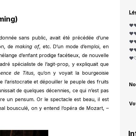
Lé
ming)
❤️❤
❤️❤
 donnée sans public, avait été précédée d’une
❤️❤
ion, de
making of
, etc. D’un mode d’emploi, en
❤️❤
lange d’enfant prodige facétieux, de nouvelle
❤️
ré spécialiste de l’agit-prop, y expliquait que
ence de Titus
, qu’on y voyait la bourgeoisie
’aristocratie et dépouiller le peuple des fruits
No
unissait de quelques décennies, ce qui n’est pas
re un pensum. Or le spectacle est beau, il est
Vo
mal bousculé, on y entend l’opéra de Mozart, –
In