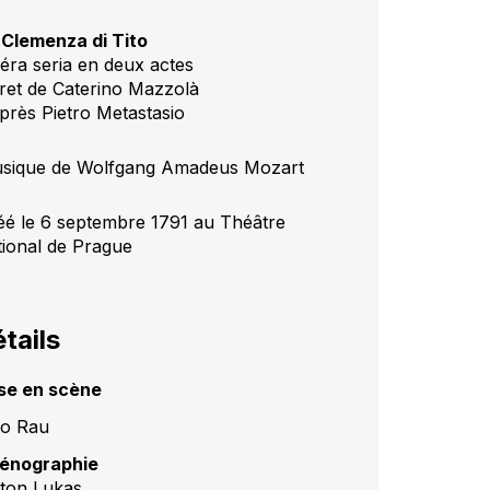
 Clemenza di Tito
éra seria en deux actes
vret de Caterino Mazzolà
après Pietro Metastasio
sique de Wolfgang Amadeus Mozart
éé le 6 septembre 1791 au Théâtre
tional de Prague
tails
se en scène
lo Rau
énographie
ton Lukas