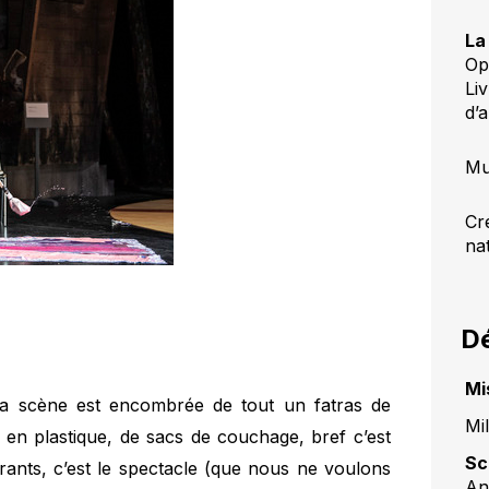
La
Op
Li
d’
Mu
Cr
na
Dé
Mi
 La scène est encombrée de tout un fatras de
Mi
s en plastique, de sacs de couchage, bref c’est
Sc
rants, c’est le spectacle (que nous ne voulons
An