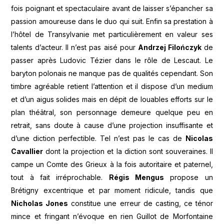
fois poignant et spectaculaire avant de laisser s’épancher sa
passion amoureuse dans le duo qui suit. Enfin sa prestation à
l’hôtel de Transylvanie met particulièrement en valeur ses
talents d’acteur. Il n’est pas aisé pour
Andrzej Filończyk
de
passer après Ludovic Tézier dans le rôle de Lescaut. Le
baryton polonais ne manque pas de qualités cependant. Son
timbre agréable retient l’attention et il dispose d’un medium
et d’un aigus solides mais en dépit de louables efforts sur le
plan théâtral, son personnage demeure quelque peu en
retrait, sans doute à cause d’une projection insuffisante et
d’une diction perfectible. Tel n’est pas le cas de
Nicolas
Cavallier
dont la projection et la diction sont souveraines. Il
campe un Comte des Grieux à la fois autoritaire et paternel,
tout à fait irréprochable.
Régis Mengus
propose un
Brétigny excentrique et par moment ridicule, tandis que
Nicholas Jones
constitue une erreur de casting, ce ténor
mince et fringant n’évoque en rien Guillot de Morfontaine