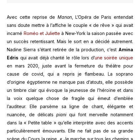
Avec cette reprise de
Manon
, L’Opéra de Paris entendait
sans doute mettre à l’affiche le couple « de rêve » qui avait
incarné
Roméo et Juliette
à New-York la saison passée avec
un succès retentissant. Mais le sort en a décidé autrement.
Nadine Sierra s’étant retirée de la production, c’est
Amina
Edris
qui avait déjà chanté le rôle lors d’
une soirée unique
en mars 2020, juste avant la fermeture du théâtre pour
cause de covid, qui a repris je flambeau. La soprano
d’origine égyptienne ne manque pas d’atouts, elle possède
un timbre clair qui évoque la jeunesse de l’héroïne et dans
la voix quelque chose de fragile qui émeut d’emblée
l’auditeur. Elle parsème sa ligne de chant, élégante et
nuancée, de délicats
piani
qui font merveille notamment
dans la « Petite table » qu’elle interprète avec des accents
particulièrement émouvants. Elle ne fait pas de sa grande
scène du Cours la reine, « Je marche sur tous les chemins »