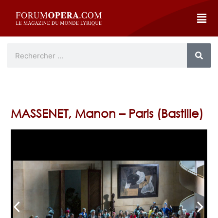
MASSENET, Manon – Paris (Bastille)
arrow_back_ios
arrow_forward_ios