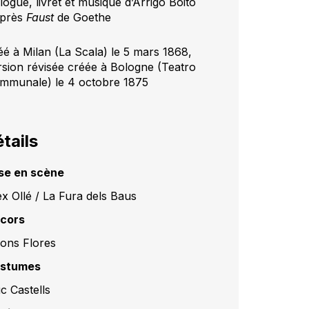
logue, livret et musique d’Arrigo Boito
après
Faust
de Goethe
éé à Milan (La Scala) le 5 mars 1868,
rsion révisée créée à Bologne (Teatro
mmunale) le 4 octobre 1875
tails
se en scène
ex Ollé / La Fura dels Baus
cors
fons Flores
stumes
c Castells