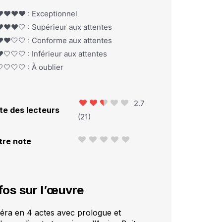
️❤️❤️❤️ : Exceptionnel
️❤️❤️🤍 : Supérieur aux attentes
️❤️🤍🤍 : Conforme aux attentes
️🤍🤍🤍 : Inférieur aux attentes
🤍🤍🤍 : À oublier
2.7
te des lecteurs
(
21
)
tre note
fos sur l’œuvre
éra en 4 actes avec prologue et