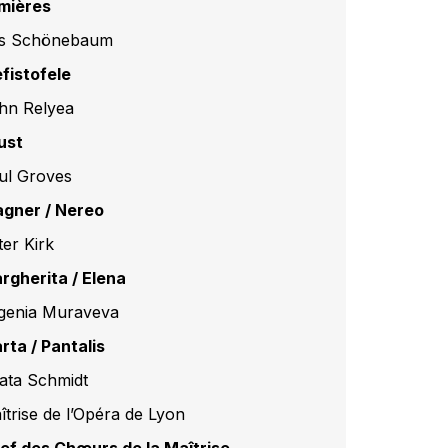
mières
s Schönebaum
fistofele
hn Relyea
ust
ul Groves
gner / Nereo
ter Kirk
rgherita / Elena
genia Muraveva
rta / Pantalis
ata Schmidt
îtrise de l’Opéra de Lyon
ef des Chœurs de la Maîtrise