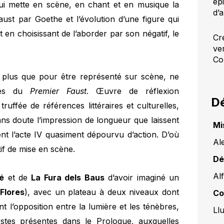
épi
qui mette en scène, en chant et en musique la
d’
ust par Goethe et l’évolution d’une figure qui
 en choisissant de l’aborder par son négatif, le
Cr
ve
Co
u plus que pour être représenté sur scène, ne
ques du
Premier Faust
. Œuvre de réflexion
Dé
ruffée de références littéraires et culturelles,
ans doute l’impression de longueur que laissent
Mi
nt l’acte IV quasiment dépourvu d’action. D’où
Al
tif de mise en scène.
Dé
Al
é
et de
La Fura dels Baus
d’avoir imaginé un
 Flores
), avec un plateau à deux niveaux dont
Co
nt l’opposition entre la lumière et les ténèbres,
Llu
estes présentes dans le Prologue, auxquelles