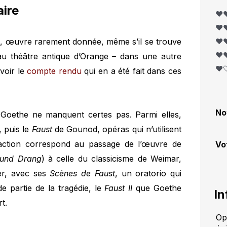
ire
❤️❤
❤️❤
e
, œuvre rarement donnée, même s’il se trouve
❤️❤
❤️❤
r au théâtre antique d’Orange – dans une autre
❤️
(voir le
compte rendu
qui en a été fait dans ces
No
Goethe ne manquent certes pas. Parmi elles,
, puis le
Faust
de Gounod, opéras qui n’utilisent
daction correspond au passage de l’œuvre de
Vo
 und Drang
) à celle du classicisme de Weimar,
er, avec ses
Scènes de Faust
, un oratorio qui
e partie de la tragédie, le
Faust II
que Goethe
In
t.
Op