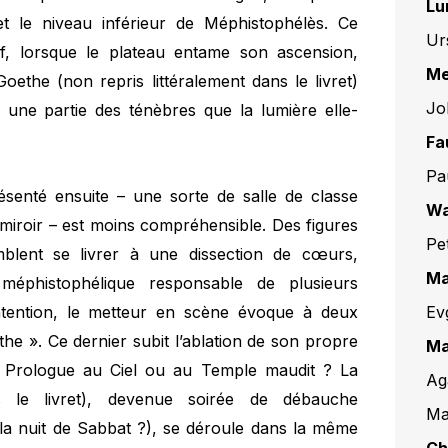
Lu
t le niveau inférieur de Méphistophélès. Ce
Ur
tif, lorsque le plateau entame son ascension,
Me
Goethe (non repris littéralement dans le livret)
Jo
 une partie des ténèbres que la lumière elle-
Fa
Pa
présenté ensuite – une sorte de salle de classe
Wa
miroir – est moins compréhensible. Des figures
Pe
mblent se livrer à une dissection de cœurs,
Ma
 méphistophélique responsable de plusieurs
Ev
ntention, le metteur en scène évoque à deux
e ». Ce dernier subit l’ablation de son propre
Ma
 Prologue au Ciel ou au Temple maudit ? La
Ag
 le livret), devenue soirée de débauche
Ma
e la nuit de Sabbat ?), se déroule dans la même
Ch