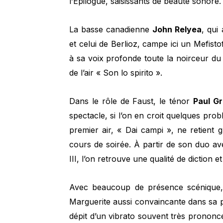
l’Épilogue, saisissants de beauté sonore.
La basse canadienne
John Relyea
, qui
et celui de Berlioz, campe ici un Mefist
à sa voix profonde toute la noirceur du 
de l’air « Son lo spirito ».
Dans le rôle de Faust, le ténor
Paul G
spectacle, si l’on en croit quelques prob
premier air, « Dai campi », ne retient g
cours de soirée. À partir de son duo av
III, l’on retrouve une qualité de diction 
Avec beaucoup de présence scénique
Marguerite aussi convaincante dans sa
dépit d’un vibrato souvent très prononc