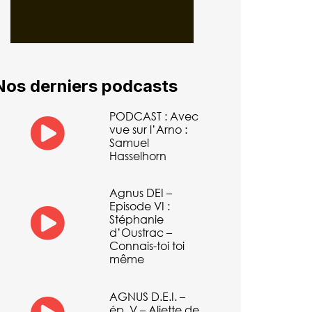
Nos derniers podcasts
PODCAST : Avec
vue sur l’Arno :
Samuel
Hasselhorn
Agnus DEI –
Episode VI :
Stéphanie
d’Oustrac –
Connais-toi toi
même
AGNUS D.E.I. –
ép. V – Aliette de