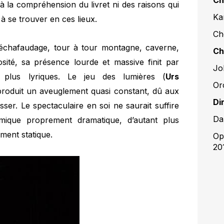
 à la compréhension du livret ni des raisons qui
Kar
à se trouver en ces lieux.
Ch
ue échafaudage, tour à tour montagne, caverne,
Ch
osité, sa présence lourde et massive finit par
Jo
plus lyriques. Le jeu des lumières (
Urs
Or
 produit un aveuglement quasi constant, dû aux
Di
lasser. Le spectaculaire en soi ne saurait suffire
Da
mique proprement dramatique, d’autant plus
ement statique.
Op
20