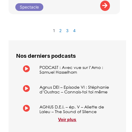
Spectacle
1
2
3
4
Nos derniers podcasts
PODCAST : Avec vue sur l’Arno :
Samuel Hasselhorn
Agnus DEI – Episode VI : Stéphanie
d’Oustrac – Connais-toi toi même
AGNUS D.E.I. – ép. V – Aliette de
Laleu – The Sound of Silence
Voir plus