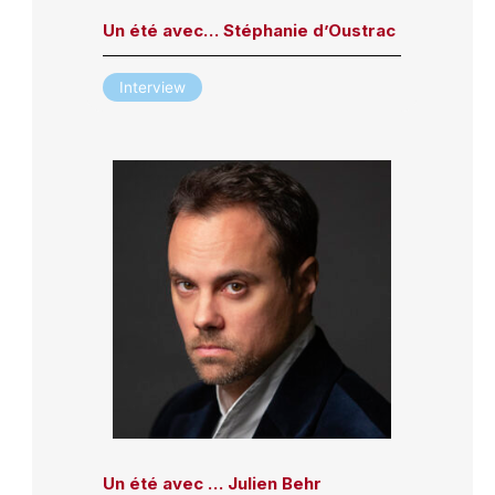
Un été avec… Stéphanie d’Oustrac
Interview
Un été avec … Julien Behr