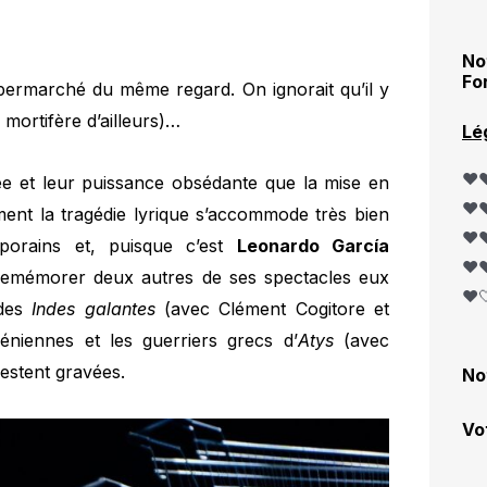
No
Fo
ypermarché du même regard. On ignorait qu’il y
 mortifère d’ailleurs)…
Lé
❤️❤
rée et leur puissance obsédante que la mise en
❤️❤
ent la tragédie lyrique s’accommode très bien
❤️❤
porains et, puisque c’est
Leonardo García
❤️❤
 remémorer deux autres de ses spectacles eux
❤️
 des
Indes galantes
(avec Clément Cogitore et
niennes et les guerriers grecs d’
Atys
(avec
restent gravées.
No
Vo