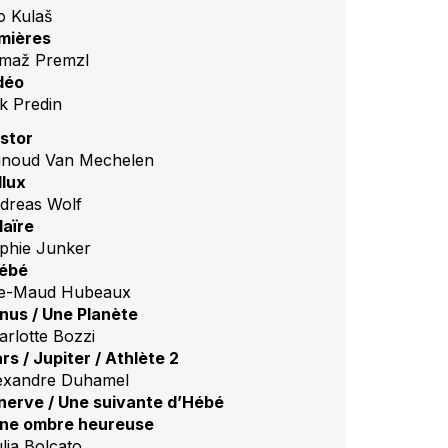
o Kulaš
mières
maž Premzl
déo
k Predin
stor
inoud Van Mechelen
llux
dreas Wolf
laïre
phie Junker
ébé
e-Maud Hubeaux
nus / Une Planète
arlotte Bozzi
rs / Jupiter / Athlète 2
exandre Duhamel
nerve / Une suivante d’Hébé
Une ombre heureuse
ulia Bolcato