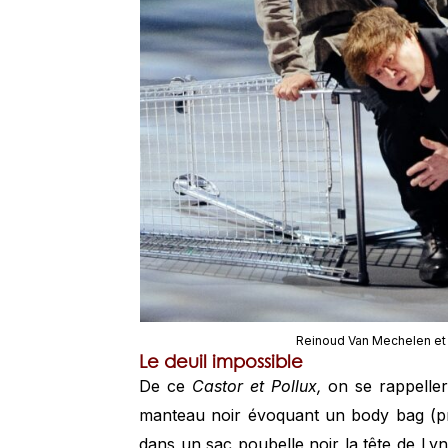
Reinoud Van Mechelen et
Le deuil impossible
De ce
Castor et Pollux,
on se rappeller
manteau noir évoquant un body bag (pr
dans un sac poubelle noir la tête de Lyn