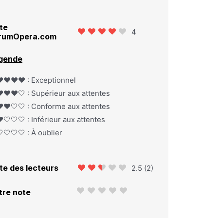
te
4
rumOpera.com
gende
️❤️❤️❤️ : Exceptionnel
️❤️❤️🤍 : Supérieur aux attentes
️❤️🤍🤍 : Conforme aux attentes
️🤍🤍🤍 : Inférieur aux attentes
🤍🤍🤍 : À oublier
te des lecteurs
2.5
(
2
)
tre note