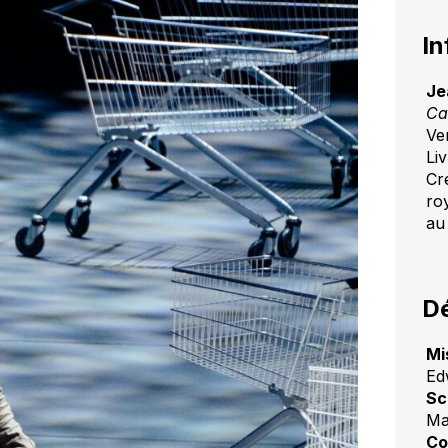
In
Je
Ca
Ve
Li
Cr
ro
au
Dé
Mi
Ed
Sc
Ma
Co