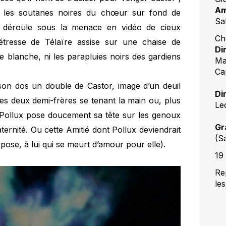
Am
t les soutanes noires du chœur sur fond de
Sa
e déroule sous la menace en vidéo de cieux
Ch
étresse de Télaïre assise sur une chaise de
Di
le blanche, ni les parapluies noirs des gardiens
Ma
Ca
son dos un double de Castor, image d’un deuil
Di
es deux demi-frères se tenant la main ou, plus
Le
Pollux pose doucement sa tête sur les genoux
Gr
ternité. Ou cette Amitié dont Pollux deviendrait
(S
ropose, à lui qui se meurt d’amour pour elle).
19
Re
le