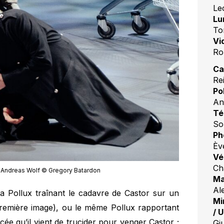
Le
Lu
To
Vi
Ro
Ca
Re
Po
An
Té
So
Ph
Èv
Vé
Ch
 Andreas Wolf © Gregory Batardon
Ma
Al
a Pollux traînant le cadavre de Castor sur un
Mi
emière image), ou le même Pollux rapportant
/ 
cée qu’il vient de trucider pour venger Castor ;
Gi