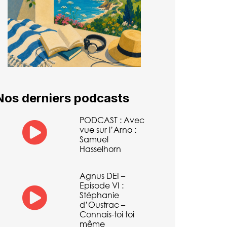
Nos derniers podcasts
PODCAST : Avec
vue sur l’Arno :
Samuel
Hasselhorn
Agnus DEI –
Episode VI :
Stéphanie
d’Oustrac –
Connais-toi toi
même