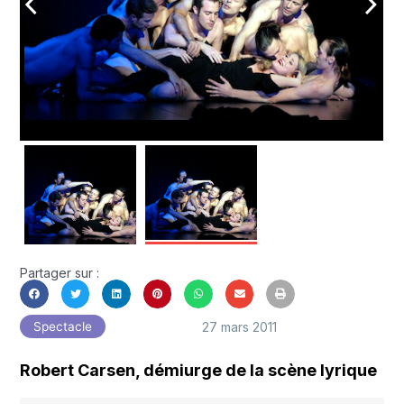
arrow_back_ios
arrow_forward_ios
Partager sur :
27 mars 2011
Spectacle
Robert Carsen, démiurge de la scène lyrique