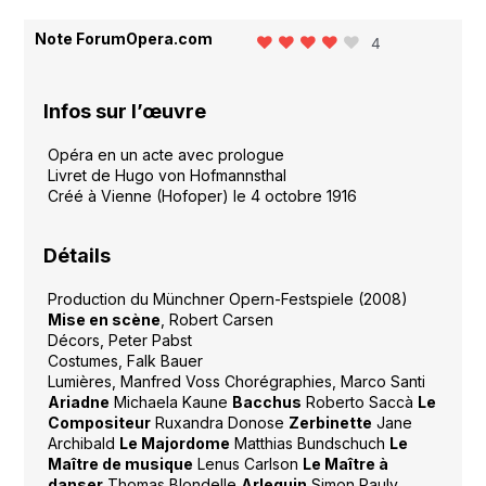
Note ForumOpera.com
4
Infos sur l’œuvre
Opéra en un acte avec prologue
Livret de Hugo von Hofmannsthal
Créé à Vienne (Hofoper) le 4 octobre 1916
Détails
Production du Münchner Opern-Festspiele (2008)
Mise en scène
, Robert Carsen
Décors, Peter Pabst
Costumes, Falk Bauer
Lumières, Manfred Voss Chorégraphies, Marco Santi
Ariadne
Michaela Kaune
Bacchus
Roberto Saccà
Le
Compositeur
Ruxandra Donose
Zerbinette
Jane
Archibald
Le Majordome
Matthias Bundschuch
Le
Maître de musique
Lenus Carlson
Le Maître à
danser
Thomas Blondelle
Arlequin
Simon Pauly