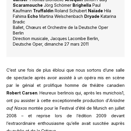
Scaramouche
Jörg Schömer
Brighella
Paul
Kaufmann
Truffaldin
Roland Schubert
Naïade
Hila
Fahima
Echo
Martina Welschenbach
Dryade
Katarina
Bradic
Ballet, Chœurs et Orchestre de la Deutsche Oper
Berlin
Direction musicale, Jacques Lacombe Berlin,
Deutsche Oper, dimanche 27 mars 2011
C’est une fois de plus ébloui que nous sortons d’une salle
de spectacle après avoir assisté à un opéra mis en scène
par le génial et prolifique homme de théâtre canadien
Robert Carsen
. Heureux berlinois qui, après les munichois1,
ont pu assister à cette exceptionnelle production d’
Ariadne
auf Naxos
montée pour le Festival d’été de Munich en juillet
2008 – et reprise lors de l’édition 2009 devant
l’extraordinaire enthousiasme qu’elle avait suscitée auprès
du public et de la Critique.