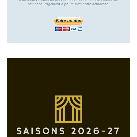
remercions énormément et nous considérons cela comme un
réel encouragement à poursuivre notre démarche.