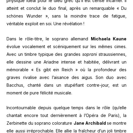
physique idéal pour le dieu grec qu’il est censé incarner. Il
atteint et conclut le duo final, après un remarquable « Du
schönes Wunder », sans la moindre trace de fatigue,
véritable exploit en soi. Une révélation !
Dans le rôle-titre, le soprano allemand
Michaela Kaune
évolue vocalement et scéniquement sur les mêmes cimes.
Avec un timbre typique des grandes
soprani
straussiennes,
elle dessine une Ariadne intense et habitée, délivrant un
mémorable « Es gibt ein Reich » où la profondeur des
graves rivalise avec l’aisance des aigus. Son duo avec
Bacchus, chanté dans un stupéfiant contre-jour, est un
moment de pure félicité musicale.
Incontournable depuis quelque temps dans le rôle (qu‘elle
chantait encore tout dernièrement à l’Opéra de Paris), la
Zerbinette du soprano colorature
Jane Archibald
se montre
elle aussi irréprochable. Elle allie la fraîcheur d’un joli timbre