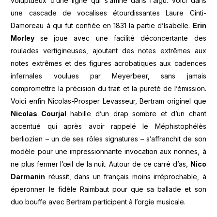
voluptueux d’une ligne qui s’affine dans l’aigu. Voici dans
une cascade de vocalises étourdissantes Laure Cinti-
Damoreau à qui fut confiée en 1831 la partie d’Isabelle.
Erin
Morley
se joue avec une facilité déconcertante des
roulades vertigineuses, ajoutant des notes extrêmes aux
notes extrêmes et des figures acrobatiques aux cadences
infernales voulues par Meyerbeer, sans jamais
compromettre la précision du trait et la pureté de l’émission.
Voici enfin Nicolas-Prosper Levasseur, Bertram originel que
Nicolas Courjal
habille d’un drap sombre et d’un chant
accentué qui après avoir rappelé le Méphistophélès
berliozien – un de ses rôles signatures – s’affranchit de son
modèle pour une impressionnante invocation aux nonnes, à
ne plus fermer l’œil de la nuit. Autour de ce carré d’as,
Nico
Darmanin
réussit, dans un français moins irréprochable, à
éperonner le fidèle Raimbaut pour que sa ballade et son
duo bouffe avec Bertram participent à l’orgie musicale.