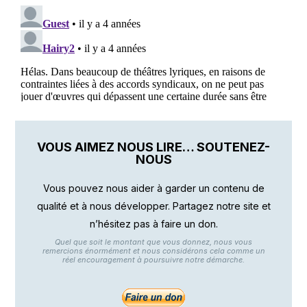
VOUS AIMEZ NOUS LIRE… SOUTENEZ-
NOUS
Vous pouvez nous aider à garder un contenu de
qualité et à nous développer. Partagez notre site et
n’hésitez pas à faire un don.
Quel que soit le montant que vous donnez, nous vous
remercions énormément et nous considérons cela comme un
réel encouragement à poursuivre notre démarche.