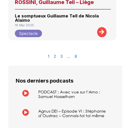
ROSSINI, Guillaume Tell – Liège
Le somptueux Guillaume Tell de Nicola
Alaimo
18 Mar 2025
Spectacle
1
2
3
…
8
Nos derniers podcasts
PODCAST : Avec vue sur l’Arno :
Samuel Hasselhorn
Agnus DEI – Episode VI : Stéphanie
d’Oustrac – Connais-toi toi même