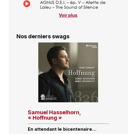
AGNUS D.E.I. – ép. V – Aliette de
Laleu – The Sound of Silence
Voir plus
Nos derniers swags
Samuel Hasselhorn,
« Hoffnung »
En attendant le bicentenaire…