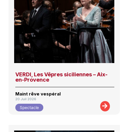
VERDI, Les Vêpres siciliennes – Aix-
en-Provence
Maint rêve vespéral
20 Juil 2026
Spectacle