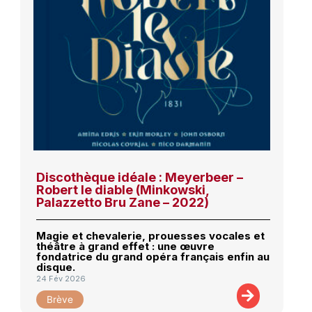
Discothèque idéale : Meyerbeer –
Robert le diable (Minkowski,
Palazzetto Bru Zane – 2022)
Magie et chevalerie, prouesses vocales et
théâtre à grand effet : une œuvre
fondatrice du grand opéra français enfin au
disque.
24 Fév 2026
Brève