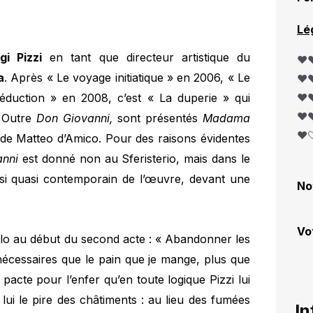
Lé
gi Pizzi
en tant que directeur artistique du
❤️❤
a
. Après « Le voyage initiatique » en 2006, « Le
❤️❤
éduction » en 2008, c’est « La duperie » qui
❤️❤
❤️❤
. Outre
Don Giovanni,
sont présentés
Madama
❤️
de Matteo d’Amico. Pour des raisons évidentes
anni
est donné non au Sferisterio, mais dans le
ssi quasi contemporain de l’œuvre, devant une
No
Vo
lo au début du second acte : « Abandonner les
écessaires que le pain que je mange, plus que
on pacte pour l’enfer qu’en toute logique Pizzi lui
lui le pire des châtiments : au lieu des fumées
In