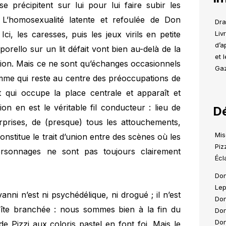
e précipitent sur lui pour lui faire subir les
 L’homosexualité latente et refoulée de Don
Dra
ci, les caresses, puis les jeux virils en petite
Liv
d’a
orello sur un lit défait vont bien au-delà de la
et 
ituation. Mais ce ne sont qu’échanges occasionnels
Gaz
emme qui reste au centre des préoccupations de
t qui occupe la place centrale et apparaît et
ion en est le véritable fil conducteur : lieu de
Dé
urprises, de (presque) tous les attouchements,
Mis
constitue le trait d’union entre des scènes où les
Piz
ersonnages ne sont pas toujours clairement
Écl
Don
Lep
ni n’est ni psychédélique, ni drogué ; il n’est
Don
îte branchée : nous sommes bien à la fin du
Don
Don
e Pizzi aux coloris pastel en font foi. Mais le