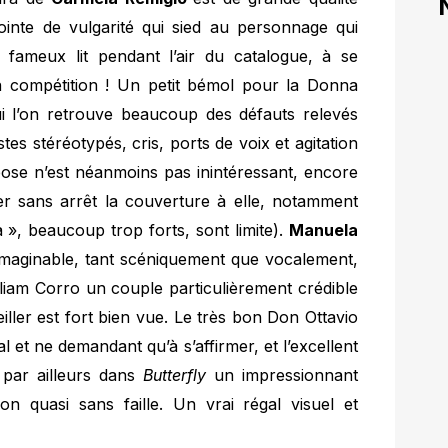
pointe de vulgarité qui sied au personnage qui
le fameux lit pendant l’air du catalogue, à se
en compétition ! Un petit bémol pour la Donna
 l’on retrouve beaucoup des défauts relevés
es stéréotypés, cris, ports de voix et agitation
pose n’est néanmoins pas inintéressant, encore
irer sans arrêt la couverture à elle, notamment
a », beaucoup trop forts, sont limite).
Manuela
a imaginable, tant scéniquement que vocalement,
lliam Corro un couple particulièrement crédible
reiller est fort bien vue. Le très bon Don Ottavio
l et ne demandant qu’à s’affirmer, et l’excellent
par ailleurs dans
Butterfly
un impressionnant
on quasi sans faille. Un vrai régal visuel et