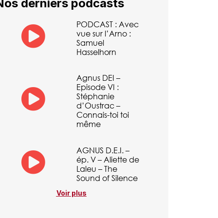
Nos derniers podcasts
PODCAST : Avec
vue sur l’Arno :
Samuel
Hasselhorn
Agnus DEI –
Episode VI :
Stéphanie
d’Oustrac –
Connais-toi toi
même
AGNUS D.E.I. –
ép. V – Aliette de
Laleu – The
Sound of Silence
Voir plus