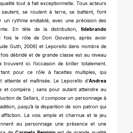
qualité tout à fait exceptionnelle. Tous acteurs
 sautent, se roulent à terre, se battent, font
sur un rythme endiablé, avec une précision des
te. En tête de la distribution,
Ildebrando
 fois le rôle de Don Giovanni, après avoir
ude Guth, 2006) et Leporello dans nombre de
 fois débridé et de grande classe est au niveau
 trouvent ici l’occasion de briller totalement.
rtant pour ce rôle à facettes multiples, qui
atteinte et maîtrisée. Le Leporello d’
Andrea
e et compère ; sans pour autant atteindre au
uction de Sellars, il compose un personnage à
adition, jusqu’à la disparition de son patron qui
affliction. La vois ample et charnue et le jeu
 donnent au personnage une présence et une
vira de
Carmela Remigio
est de grande qualité