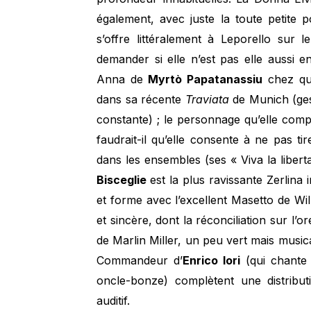
également, avec juste la toute petite 
s’offre littéralement à Leporello sur 
demander si elle n’est pas elle aussi 
Anna de
Myrtò Papatanassiu
chez qui
dans sa récente
Traviata
de Munich (gest
constante) ; le personnage qu’elle com
faudrait-il qu’elle consente à ne pas t
dans les ensembles (ses « Viva la libert
Bisceglie
est la plus ravissante Zerlin
et forme avec l’excellent Masetto de Wi
et sincère, dont la réconciliation sur l’o
de Marlin Miller, un peu vert mais musica
Commandeur d’
Enrico Iori
(qui chante 
oncle-bonze) complètent une distributi
auditif.