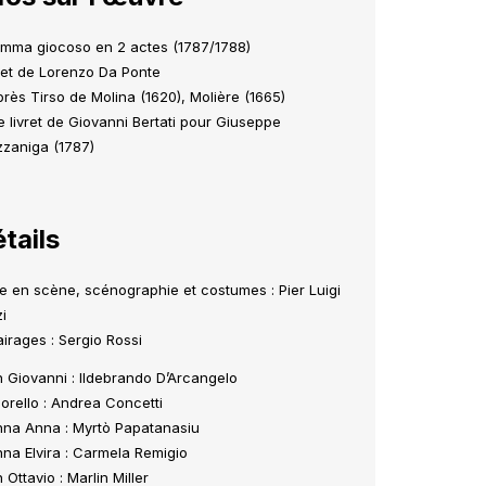
mma giocoso en 2 actes (1787/1788)
ret de Lorenzo Da Ponte
près Tirso de Molina (1620), Molière (1665)
le livret de Giovanni Bertati pour Giuseppe
zaniga (1787)
tails
e en scène, scénographie et costumes : Pier Luigi
zi
airages : Sergio Rossi
 Giovanni : Ildebrando D’Arcangelo
orello : Andrea Concetti
na Anna : Myrtò Papatanasiu
na Elvira : Carmela Remigio
 Ottavio : Marlin Miller