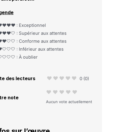
gende
️❤️❤️❤️ : Exceptionnel
️❤️❤️🤍 : Supérieur aux attentes
️❤️🤍🤍 : Conforme aux attentes
️🤍🤍🤍 : Inférieur aux attentes
🤍🤍🤍 : À oublier
te des lecteurs
0
(
0
)
tre note
Aucun vote actuellement
fos sur l’œuvre