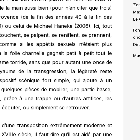
Zer
 la main aussi bien (pour n’en citer que trois)
Mas
ovence (de la fin des années 40 à la fin des
Le 
0) ou celui de Michael Haneke (2006). Ici, tout
Fon
touchent, se palpent, se reniflent, se prennent,
chœ
, comme si les appétits sexuels n’étaient plus
Dir
a folie charnelle gagnait petit à petit tout le
Mac
otisme torride, sans que pour autant une once de
oyaume de la transgression, la légèreté reste
spositif scénique fort simple, qui ajoute à un
t quelques pièces de mobilier, une partie basse,
, grâce à une trappe ou d’autres artifices, les
r, écouter, ou simplement se retrouver.
ri d’une transposition extrêmement moderne et
VIIIe siècle, il faut dire qu’il est aidé par une